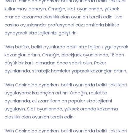
1Win Casino’da oynarken, belirli oyunlarda belirli taktikler
kullanmayı deneyin. Örneğin, slot oyunlarında, yüksek
oranda kazanma olasılıklı olan oyunları tercih edin. Live
casino oyunlarında, profesyonel cüzzamlılarla birlikte
oynayarak stratejilerinizi geliştirin.
1Win bet’te, belirli oyunlarda belirli stratejileri uygulayarak
kazançları artırın. Örneğin, blackjack oyunlarında, 16’dan
düşük bir kartı almadan önce sabırlı olun. Poker
oyunlarında, stratejik hamleler yaparak kazançları artırın.
1Win Casino’da oynarken, belirli oyunlarda belirli taktikleri
uygulayarak kazançları artırın. Örneğin, roulette
oyunlarında, cüzzamlıların en popüler stratejilerini
uygulayın. Slot oyunlarında, yüksek oranda kazanma
olasılıklı olan oyunları tercih edin.
1Win Casino’da oynarken, belirli oyunlarda belirli taktikleri