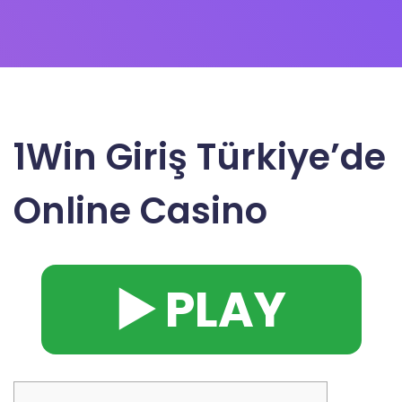
1Win Giriş Türkiye’de
Online Casino
▶️ PLAY