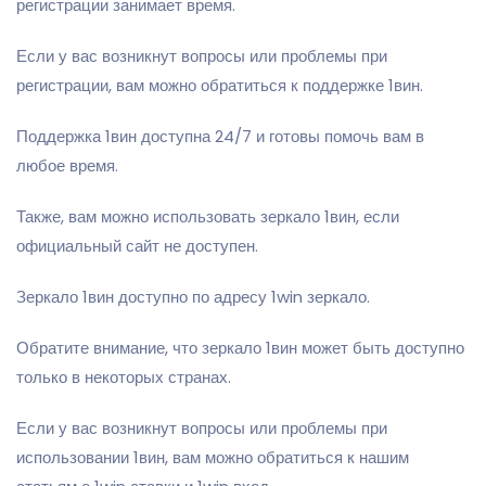
регистрации занимает время.
Если у вас возникнут вопросы или проблемы при
регистрации, вам можно обратиться к поддержке 1вин.
Поддержка 1вин доступна 24/7 и готовы помочь вам в
любое время.
Также, вам можно использовать зеркало 1вин, если
официальный сайт не доступен.
Зеркало 1вин доступно по адресу 1win зеркало.
Обратите внимание, что зеркало 1вин может быть доступно
только в некоторых странах.
Если у вас возникнут вопросы или проблемы при
использовании 1вин, вам можно обратиться к нашим