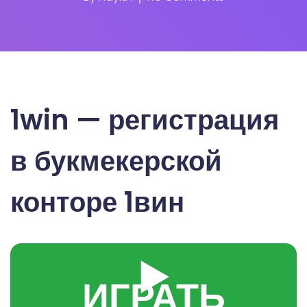
1win — регистрация
в букмекерской
конторе 1вин
▶️
ИГРАТЬ