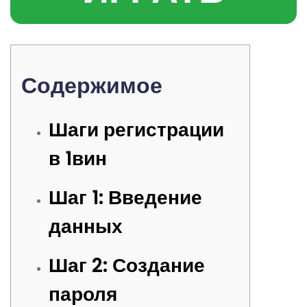
Содержимое
Шаги регистрации
в 1вин
Шаг 1: Введение
данных
Шаг 2: Создание
пароля