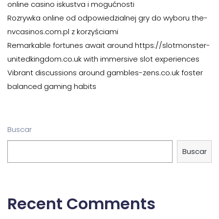
online casino iskustva i mogućnosti
Rozrywka online od odpowiedzialnej gry do wyboru the-
nvcasinos.com.pl z korzyściami
Remarkable fortunes await around https://slotmonster-
unitedkingdom.co.uk with immersive slot experiences
Vibrant discussions around gambles-zens.co.uk foster
balanced gaming habits
Buscar
Buscar
Recent Comments