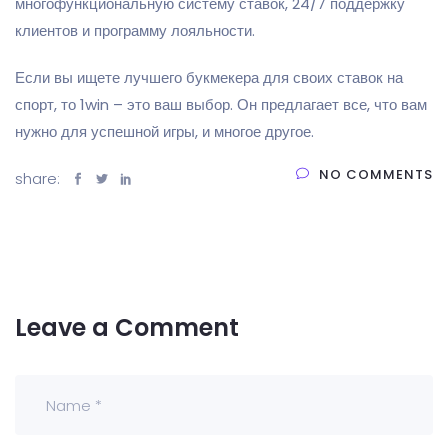
многофункциональную систему ставок, 24/7 поддержку
клиентов и программу лояльности.
Если вы ищете лучшего букмекера для своих ставок на
спорт, то 1win – это ваш выбор. Он предлагает все, что вам
нужно для успешной игры, и многое другое.
NO COMMENTS
share:
Leave a Comment