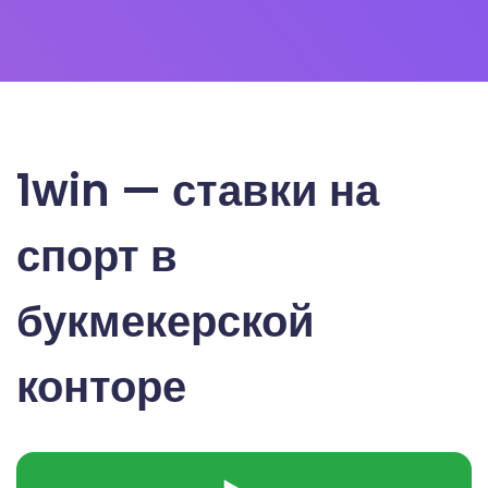
1win — ставки на
спорт в
букмекерской
конторе