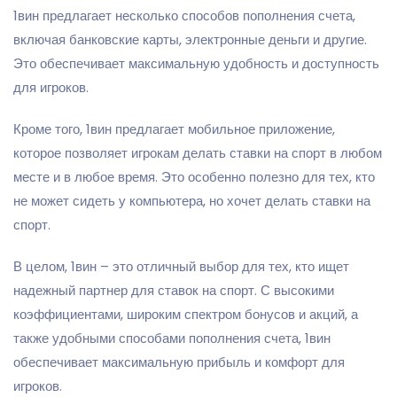
1вин предлагает несколько способов пополнения счета,
включая банковские карты, электронные деньги и другие.
Это обеспечивает максимальную удобность и доступность
для игроков.
Кроме того, 1вин предлагает мобильное приложение,
которое позволяет игрокам делать ставки на спорт в любом
месте и в любое время. Это особенно полезно для тех, кто
не может сидеть у компьютера, но хочет делать ставки на
спорт.
В целом, 1вин – это отличный выбор для тех, кто ищет
надежный партнер для ставок на спорт. С высокими
коэффициентами, широким спектром бонусов и акций, а
также удобными способами пополнения счета, 1вин
обеспечивает максимальную прибыль и комфорт для
игроков.