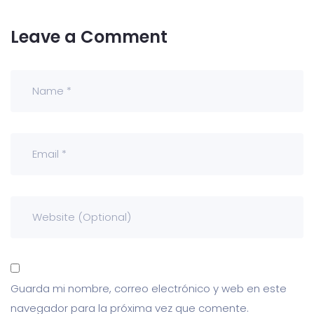
Leave a Comment
Guarda mi nombre, correo electrónico y web en este
navegador para la próxima vez que comente.