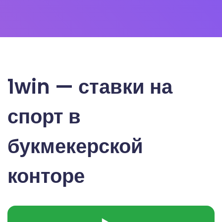
1win — ставки на
спорт в
букмекерской
конторе