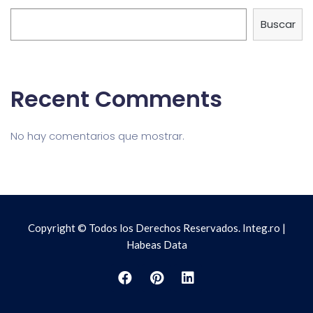
Buscar
Recent Comments
No hay comentarios que mostrar.
Copyright © Todos los Derechos Reservados. Integ.ro |
Habeas Data