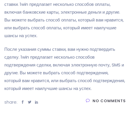
ставки. 1win предлагает несколько способов оплаты,
включая банковские карты, электронные деньги и другие.
Вы можете выбрать способ оплаты, который вам нравится,
или выбрать способ оплаты, который имеет наилучшие
шансы на успех.
После указания суммы ставки, вам нужно подтвердить
сделку. 1win предлагает несколько способов
подтверждения сделки, включая электронную почту, SMS и
другие. Вы можете выбрать способ подтверждения,
который вам нравится, или выбрать способ подтверждения,
который имеет наилучшие шансы на успех.
NO COMMENTS
share: