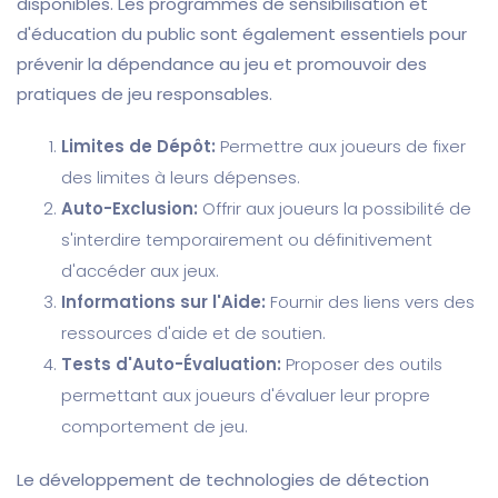
disponibles. Les programmes de sensibilisation et
d'éducation du public sont également essentiels pour
prévenir la dépendance au jeu et promouvoir des
pratiques de jeu responsables.
Limites de Dépôt:
Permettre aux joueurs de fixer
des limites à leurs dépenses.
Auto-Exclusion:
Offrir aux joueurs la possibilité de
s'interdire temporairement ou définitivement
d'accéder aux jeux.
Informations sur l'Aide:
Fournir des liens vers des
ressources d'aide et de soutien.
Tests d'Auto-Évaluation:
Proposer des outils
permettant aux joueurs d'évaluer leur propre
comportement de jeu.
Le développement de technologies de détection