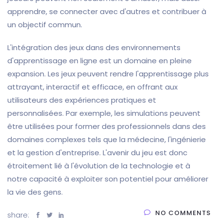
apprendre, se connecter avec d'autres et contribuer à
un objectif commun.
L'intégration des jeux dans des environnements
d'apprentissage en ligne est un domaine en pleine
expansion. Les jeux peuvent rendre l'apprentissage plus
attrayant, interactif et efficace, en offrant aux
utilisateurs des expériences pratiques et
personnalisées. Par exemple, les simulations peuvent
être utilisées pour former des professionnels dans des
domaines complexes tels que la médecine, l'ingénierie
et la gestion d'entreprise. L'avenir du jeu est donc
étroitement lié à l'évolution de la technologie et à
notre capacité à exploiter son potentiel pour améliorer
la vie des gens.
NO COMMENTS
share: