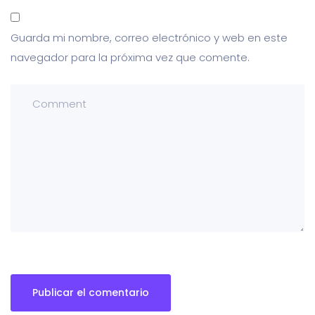
Guarda mi nombre, correo electrónico y web en este
navegador para la próxima vez que comente.