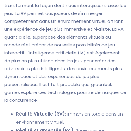
transforment la façon dont nous interagissons avec les
jeux. La RV permet aux joueurs de s'immerger
complètement dans un environnement virtuel, offrant
une expérience de jeu plus immersive et réaliste. La RA,
quant à elle, superpose des éléments virtuels au
monde réel, créant de nouvelles possibilités de jeu
interactif. L'intelligence artificielle (IA) est également
de plus en plus utilisée dans les jeux pour créer des
adversaires plus intelligents, des environnements plus
dynamiques et des expériences de jeu plus
personnalisées. Il est fort probable que greenluck
games explore ces technologies pour se démarquer de
la concurrence.
Réalité Virtuelle (RV):
Immersion totale dans un
environnement virtuel.
Réalité Augmentée (RA):
Superposition