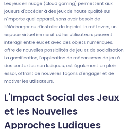
Les jeux en nuage (cloud gaming) permettent aux
joueurs d'accéder à des jeux de haute qualité sur
n'importe quel appareil, sans avoir besoin de
télécharger ou d'installer de logiciel. Le métavers, un
espace virtuel immersif où les utilisateurs peuvent
interagir entre eux et avec des objets numériques,
offre de nouvelles possibilités de jeu et de socialisation.
La gamification, l'application de mécanismes de jeu à
des contextes non ludiques, est également en plein
essor, offrant de nouvelles façons d'engager et de
motiver les utilisateurs.
L'Impact Social des Jeux
et les Nouvelles
Approches Ludiques