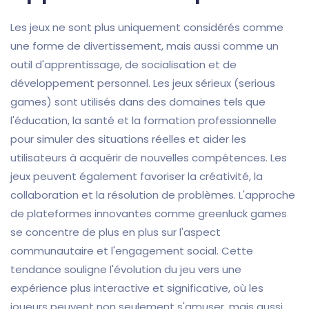
Les jeux ne sont plus uniquement considérés comme
une forme de divertissement, mais aussi comme un
outil d'apprentissage, de socialisation et de
développement personnel. Les jeux sérieux (serious
games) sont utilisés dans des domaines tels que
l'éducation, la santé et la formation professionnelle
pour simuler des situations réelles et aider les
utilisateurs à acquérir de nouvelles compétences. Les
jeux peuvent également favoriser la créativité, la
collaboration et la résolution de problèmes. L'approche
de plateformes innovantes comme greenluck games
se concentre de plus en plus sur l'aspect
communautaire et l'engagement social. Cette
tendance souligne l'évolution du jeu vers une
expérience plus interactive et significative, où les
joueurs peuvent non seulement s'amuser, mais aussi