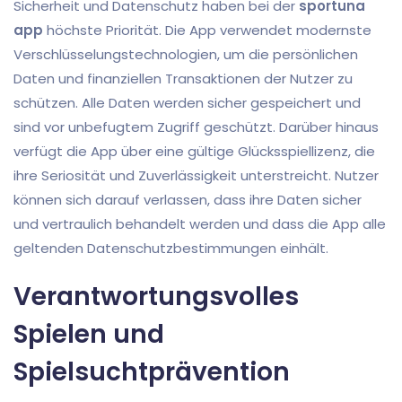
Sicherheit und Datenschutz haben bei der
sportuna
app
höchste Priorität. Die App verwendet modernste
Verschlüsselungstechnologien, um die persönlichen
Daten und finanziellen Transaktionen der Nutzer zu
schützen. Alle Daten werden sicher gespeichert und
sind vor unbefugtem Zugriff geschützt. Darüber hinaus
verfügt die App über eine gültige Glücksspiellizenz, die
ihre Seriosität und Zuverlässigkeit unterstreicht. Nutzer
können sich darauf verlassen, dass ihre Daten sicher
und vertraulich behandelt werden und dass die App alle
geltenden Datenschutzbestimmungen einhält.
Verantwortungsvolles
Spielen und
Spielsuchtprävention