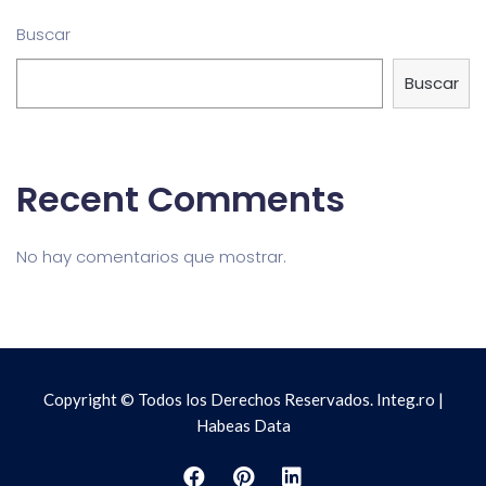
Buscar
Buscar
Recent Comments
No hay comentarios que mostrar.
Copyright © Todos los Derechos Reservados. Integ.ro |
Habeas Data