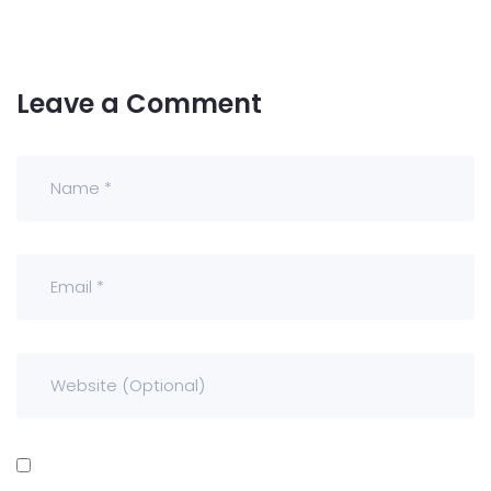
Leave a Comment