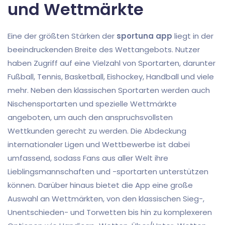
und Wettmärkte
Eine der größten Stärken der
sportuna app
liegt in der
beeindruckenden Breite des Wettangebots. Nutzer
haben Zugriff auf eine Vielzahl von Sportarten, darunter
Fußball, Tennis, Basketball, Eishockey, Handball und viele
mehr. Neben den klassischen Sportarten werden auch
Nischensportarten und spezielle Wettmärkte
angeboten, um auch den anspruchsvollsten
Wettkunden gerecht zu werden. Die Abdeckung
internationaler Ligen und Wettbewerbe ist dabei
umfassend, sodass Fans aus aller Welt ihre
Lieblingsmannschaften und -sportarten unterstützen
können. Darüber hinaus bietet die App eine große
Auswahl an Wettmärkten, von den klassischen Sieg-,
Unentschieden- und Torwetten bis hin zu komplexeren