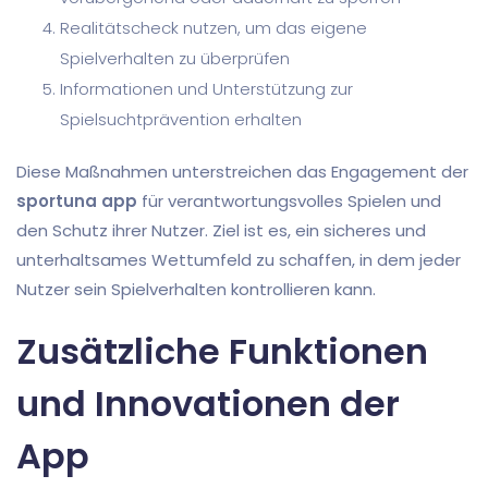
Realitätscheck nutzen, um das eigene
Spielverhalten zu überprüfen
Informationen und Unterstützung zur
Spielsuchtprävention erhalten
Diese Maßnahmen unterstreichen das Engagement der
sportuna app
für verantwortungsvolles Spielen und
den Schutz ihrer Nutzer. Ziel ist es, ein sicheres und
unterhaltsames Wettumfeld zu schaffen, in dem jeder
Nutzer sein Spielverhalten kontrollieren kann.
Zusätzliche Funktionen
und Innovationen der
App