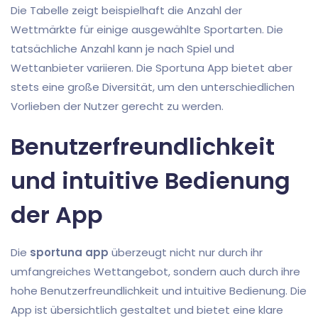
Die Tabelle zeigt beispielhaft die Anzahl der
Wettmärkte für einige ausgewählte Sportarten. Die
tatsächliche Anzahl kann je nach Spiel und
Wettanbieter variieren. Die Sportuna App bietet aber
stets eine große Diversität, um den unterschiedlichen
Vorlieben der Nutzer gerecht zu werden.
Benutzerfreundlichkeit
und intuitive Bedienung
der App
Die
sportuna app
überzeugt nicht nur durch ihr
umfangreiches Wettangebot, sondern auch durch ihre
hohe Benutzerfreundlichkeit und intuitive Bedienung. Die
App ist übersichtlich gestaltet und bietet eine klare