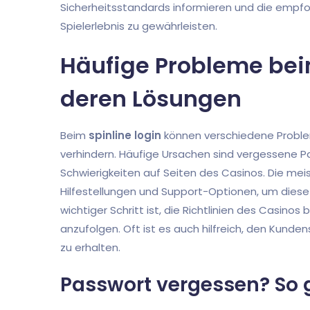
Sicherheitsstandards informieren und die empf
Spielerlebnis zu gewährleisten.
Häufige Probleme bei
deren Lösungen
Beim
spinline login
können verschiedene Problem
verhindern. Häufige Ursachen sind vergessene 
Schwierigkeiten auf Seiten des Casinos. Die me
Hilfestellungen und Support-Optionen, um diese 
wichtiger Schritt ist, die Richtlinien des Casin
anzufolgen. Oft ist es auch hilfreich, den Kunde
zu erhalten.
Passwort vergessen? So 