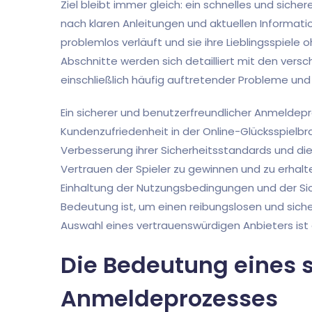
Ziel bleibt immer gleich: ein schnelles und siche
nach klaren Anleitungen und aktuellen Informati
problemlos verläuft und sie ihre Lieblingsspiel
Abschnitte werden sich detailliert mit den ve
einschließlich häufig auftretender Probleme un
Ein sicherer und benutzerfreundlicher Anmeldepro
Kundenzufriedenheit in der Online-Glücksspielbra
Verbesserung ihrer Sicherheitsstandards und di
Vertrauen der Spieler zu gewinnen und zu erhalten
Einhaltung der Nutzungsbedingungen und der Sich
Bedeutung ist, um einen reibungslosen und sicher
Auswahl eines vertrauenswürdigen Anbieters ist 
Die Bedeutung eines 
Anmeldeprozesses