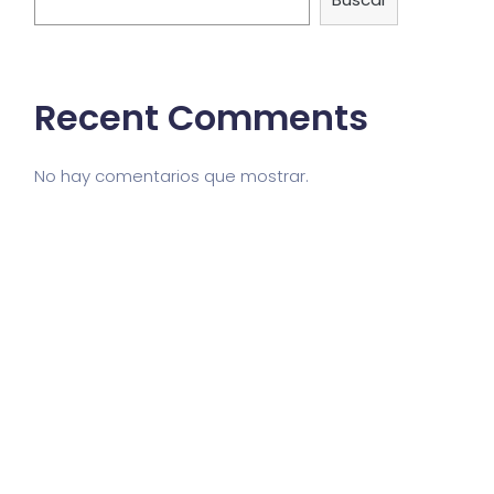
Recent Comments
No hay comentarios que mostrar.