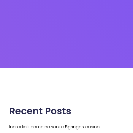
Recent Posts
Incredibili combinazioni e 5gringos casino