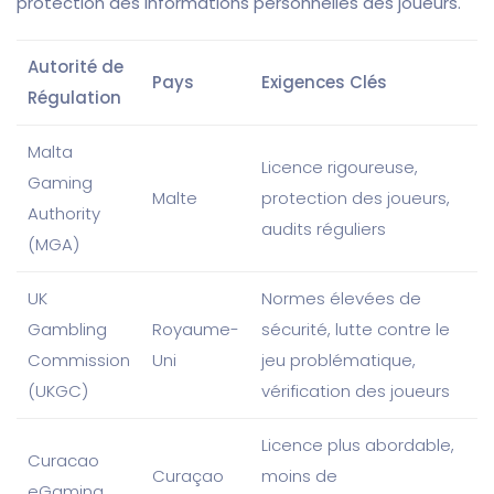
protection des informations personnelles des joueurs.
Autorité de
Pays
Exigences Clés
Régulation
Malta
Licence rigoureuse,
Gaming
Malte
protection des joueurs,
Authority
audits réguliers
(MGA)
UK
Normes élevées de
Gambling
Royaume-
sécurité, lutte contre le
Commission
Uni
jeu problématique,
(UKGC)
vérification des joueurs
Licence plus abordable,
Curacao
Curaçao
moins de
eGaming