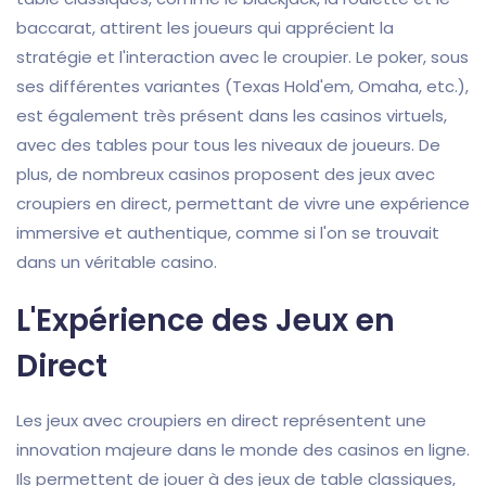
baccarat, attirent les joueurs qui apprécient la
stratégie et l'interaction avec le croupier. Le poker, sous
ses différentes variantes (Texas Hold'em, Omaha, etc.),
est également très présent dans les casinos virtuels,
avec des tables pour tous les niveaux de joueurs. De
plus, de nombreux casinos proposent des jeux avec
croupiers en direct, permettant de vivre une expérience
immersive et authentique, comme si l'on se trouvait
dans un véritable casino.
L'Expérience des Jeux en
Direct
Les jeux avec croupiers en direct représentent une
innovation majeure dans le monde des casinos en ligne.
Ils permettent de jouer à des jeux de table classiques,