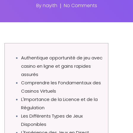
By
nayith
No Comments
Authentique opportunité de jeu avec
casino en ligne et gains rapides
assurés
Comprendre les Fondamentaux des
Casinos Virtuels
L'Importance de la Licence et de la
Régulation
Les Différents Types de Jeux
Disponibles
L'Expérience des Jeux en Direct