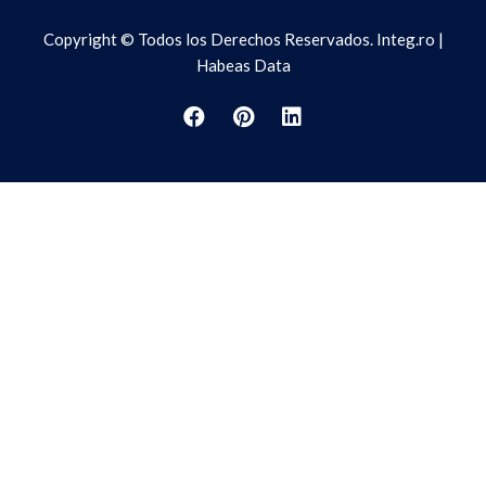
Copyright © Todos los Derechos Reservados. Integ.ro |
Habeas Data