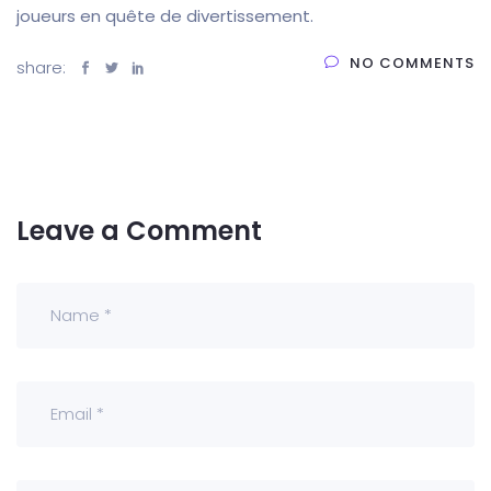
joueurs en quête de divertissement.
NO COMMENTS
share:
Leave a Comment