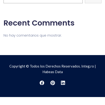
Recent Comments
No hay comentarios que mostrar.
Copyright © Todos los Derechos Reservados. Integ.ro |
Habeas Data