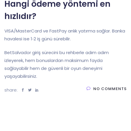
Hangi ödeme yöntemi en
hızlıdır?
VISA/MasterCard ve FastPay anlık yatırma sağlar. Banka
havalesi ise 1‑2 iş günü sürebilir.
BetSalvador giriş sürecini bu rehberle adım adım
izleyerek, hem bonuslardan maksimum fayda
sağlayabilir hem de güvenli bir oyun deneyimi
yaşayabilirsiniz.
NO COMMENTS
share: