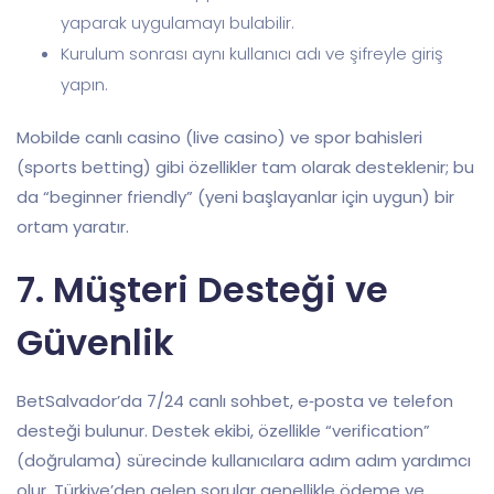
yaparak uygulamayı bulabilir.
Kurulum sonrası aynı kullanıcı adı ve şifreyle giriş
yapın.
Mobilde canlı casino (live casino) ve spor bahisleri
(sports betting) gibi özellikler tam olarak desteklenir; bu
da “beginner friendly” (yeni başlayanlar için uygun) bir
ortam yaratır.
7. Müşteri Desteği ve
Güvenlik
BetSalvador’da 7/24 canlı sohbet, e‑posta ve telefon
desteği bulunur. Destek ekibi, özellikle “verification”
(doğrulama) sürecinde kullanıcılara adım adım yardımcı
olur. Türkiye’den gelen sorular genellikle ödeme ve