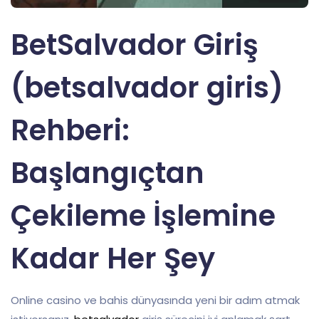
BetSalvador Giriş
(betsalvador giris)
Rehberi:
Başlangıçtan
Çekileme İşlemine
Kadar Her Şey
Online casino ve bahis dünyasında yeni bir adım atmak