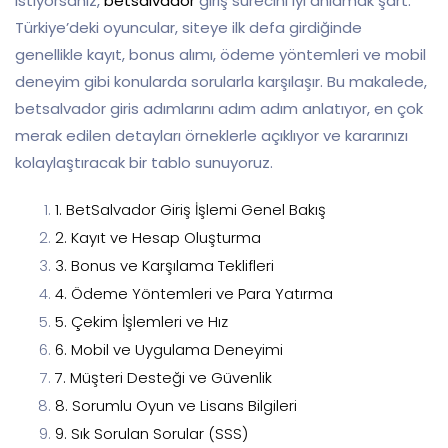
istiyorsanız,
betsalvador
giriş sürecini iyi anlamak şart.
Türkiye’deki oyuncular, siteye ilk defa girdiğinde
genellikle kayıt, bonus alımı, ödeme yöntemleri ve mobil
deneyim gibi konularda sorularla karşılaşır. Bu makalede,
betsalvador giris adımlarını adım adım anlatıyor, en çok
merak edilen detayları örneklerle açıklıyor ve kararınızı
kolaylaştıracak bir tablo sunuyoruz.
1. BetSalvador Giriş İşlemi Genel Bakış
2. Kayıt ve Hesap Oluşturma
3. Bonus ve Karşılama Teklifleri
4. Ödeme Yöntemleri ve Para Yatırma
5. Çekim İşlemleri ve Hız
6. Mobil ve Uygulama Deneyimi
7. Müşteri Desteği ve Güvenlik
8. Sorumlu Oyun ve Lisans Bilgileri
9. Sık Sorulan Sorular (SSS)