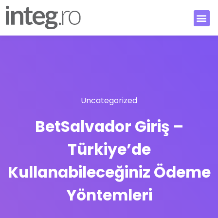
Uncategorized
BetSalvador Giriş –
Türkiye’de
Kullanabileceğiniz Ödeme
Yöntemleri