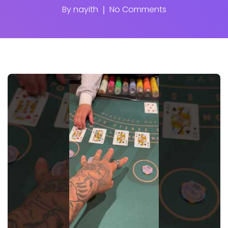
By
nayith
No Comments