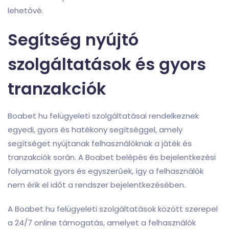
lehetővé.
Segítség nyújtó
szolgáltatások és gyors
tranzakciók
Boabet hu felügyeleti szolgáltatásai rendelkeznek
egyedi, gyors és hatékony segítséggel, amely
segítséget nyújtanak felhasználóknak a játék és
tranzakciók során. A Boabet belépés és bejelentkezési
folyamatok gyors és egyszerűek, így a felhasználók
nem érik el időt a rendszer bejelentkezésében.
A Boabet hu felügyeleti szolgáltatások között szerepel
a 24/7 online támogatás, amelyet a felhasználók