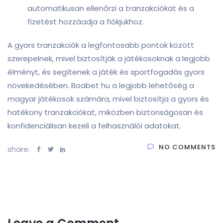
automatikusan ellenőrzi a tranzakciókat és a
fizetést hozzáadja a fiókjukhoz.
A gyors tranzakciók a legfontosabb pontok között
szerepelnek, mivel biztosítják a játékosoknak a legjobb
élményt, és segítenek a játék és sportfogadás gyors
növekedésében. Boabet hu a legjobb lehetőség a
magyar játékosok számára, mivel biztosítja a gyors és
hatékony tranzakciókat, miközben biztonságosan és
konfidenciálisan kezeli a felhasználói adatokat.
NO COMMENTS
share: