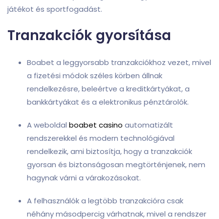
játékot és sportfogadást.
Tranzakciók gyorsítása
Boabet a leggyorsabb tranzakciókhoz vezet, mivel
a fizetési módok széles körben állnak
rendelkezésre, beleértve a kreditkártyákat, a
bankkártyákat és a elektronikus pénztárolók.
A weboldal
boabet casino
automatizált
rendszerekkel és modern technológiával
rendelkezik, ami biztosítja, hogy a tranzakciók
gyorsan és biztonságosan megtörténjenek, nem
hagynak várni a várakozásokat.
A felhasználók a legtöbb tranzakcióra csak
néhány másodpercig várhatnak, mivel a rendszer