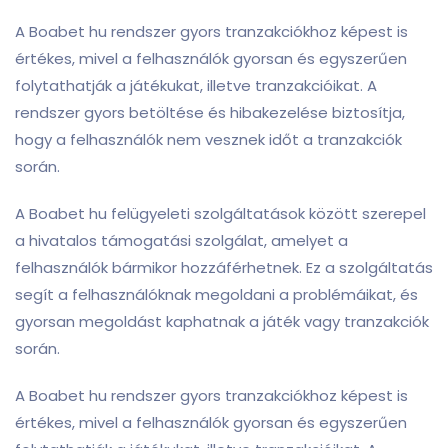
A Boabet hu rendszer gyors tranzakciókhoz képest is
értékes, mivel a felhasználók gyorsan és egyszerűen
folytathatják a játékukat, illetve tranzakcióikat. A
rendszer gyors betöltése és hibakezelése biztosítja,
hogy a felhasználók nem vesznek időt a tranzakciók
során.
A Boabet hu felügyeleti szolgáltatások között szerepel
a hivatalos támogatási szolgálat, amelyet a
felhasználók bármikor hozzáférhetnek. Ez a szolgáltatás
segít a felhasználóknak megoldani a problémáikat, és
gyorsan megoldást kaphatnak a játék vagy tranzakciók
során.
A Boabet hu rendszer gyors tranzakciókhoz képest is
értékes, mivel a felhasználók gyorsan és egyszerűen