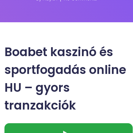
Boabet kaszinó és
sportfogadás online
HU – gyors
tranzakciók