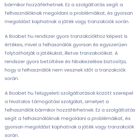
bármikor hozzáférhetnek. Ez a szolgáltatás segít a
felhasználóknak megoldani a problémáikat, és gyorsan
megoldást kaphatnak a játék vagy tranzakciók során.
A Boabet hu rendszer gyors tranzakciókhoz képest is
értékes, mivel a felhasználók gyorsan és egyszerűen
folytathatják a játékukat, illetve tranzakcióikat. A
rendszer gyors betöltése és hibakezelése biztosítja,
hogy a felhasználók nem vesznek időt a tranzakciók
során.
A Boabet hu felügyeleti szolgáltatások között szerepel
a hivatalos támogatási szolgálat, amelyet a
felhasználók bármikor hozzáférhetnek. Ez a szolgáltatás
segít a felhasználóknak megoldani a problémáikat, és
gyorsan megoldást kaphatnak a játék vagy tranzakciók
során.