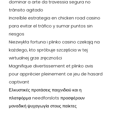
dominar a arte da travessia segura no
trânsito agitado
Increíble estrategia en chicken road casino
para evitar el tráfico y sumar puntos sin
riesgos
Niezwykła fortuna i plinko casino czekają na
każdego, kto spróbuje szczęścia w tej
wirtualnej grze zręczności
Magnifique divertissement et plinko avis
pour apprécier pleinement ce jeu de hasard
captivant
Ελκυστικές προτάσεις παιχνιδιού και η
πλατφόρμα needforslots προσφέρουν
μοναδική ψυχαγωγία στους παίκτες