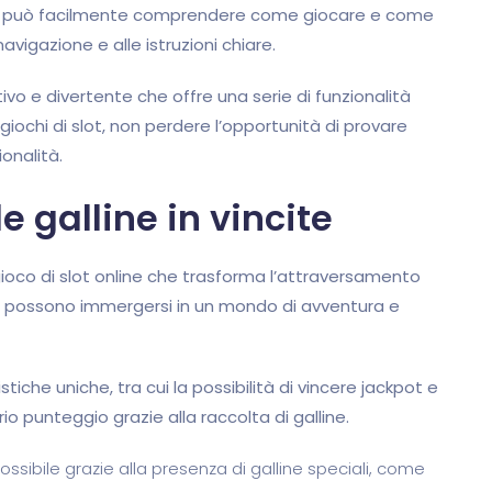
catore può facilmente comprendere come giocare e come
navigazione e alle istruzioni chiare.
tivo e divertente che offre una serie di funzionalità
giochi di slot, non perdere l’opportunità di provare
onalità.
e galline in vincite
gioco di slot online che trasforma l’attraversamento
atori possono immergersi in un mondo di avventura e
stiche uniche, tra cui la possibilità di vincere jackpot e
io punteggio grazie alla raccolta di galline.
possibile grazie alla presenza di galline speciali, come