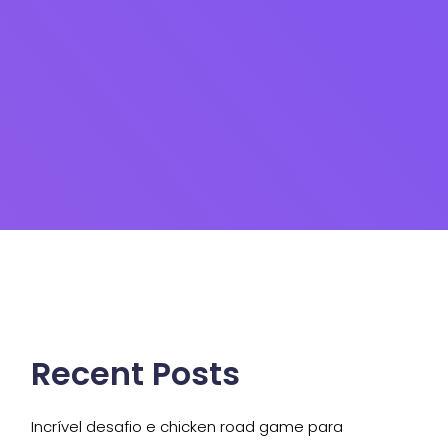
Recent Posts
Incrível desafio e chicken road game para