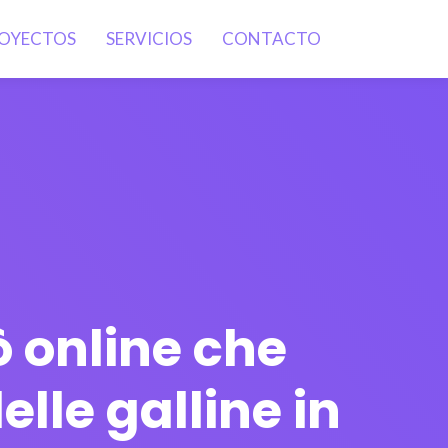
OYECTOS
SERVICIOS
CONTACTO
ò online che
lle galline in