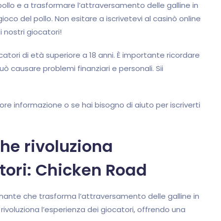
pollo e a trasformare l’attraversamento delle galline in
gioco del pollo. Non esitare a iscrivetevi al casinò online
i nostri giocatori!
iocatori di età superiore a 18 anni. È importante ricordare
ò causare problemi finanziari e personali. Sii
ore informazione o se hai bisogno di aiuto per iscriverti
che rivoluziona
atori: Chicken Road
onante che trasforma l’attraversamento delle galline in
 rivoluziona l’esperienza dei giocatori, offrendo una