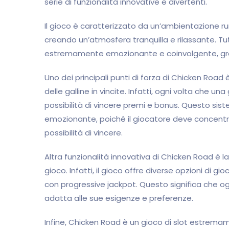
serie di funzionalità innovative e divertenti.
Il gioco è caratterizzato da un’ambientazione r
creando un’atmosfera tranquilla e rilassante. Tu
estremamente emozionante e coinvolgente, grazi
Uno dei principali punti di forza di Chicken Roa
delle galline in vincite. Infatti, ogni volta che una
possibilità di vincere premi e bonus. Questo s
emozionante, poiché il giocatore deve concentrar
possibilità di vincere.
Altra funzionalità innovativa di Chicken Road è l
gioco. Infatti, il gioco offre diverse opzioni di gio
con progressive jackpot. Questo significa che og
adatta alle sue esigenze e preferenze.
Infine, Chicken Road è un gioco di slot estremame