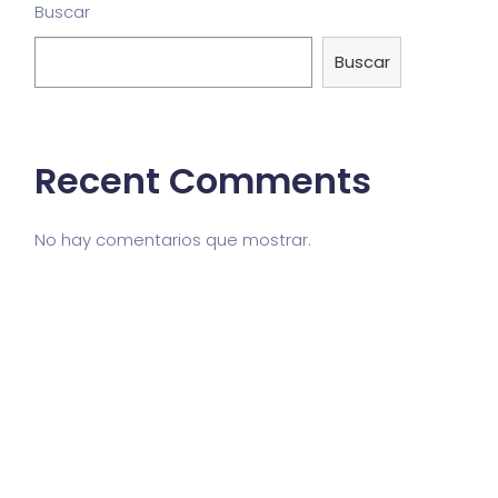
Buscar
Buscar
Recent Comments
No hay comentarios que mostrar.