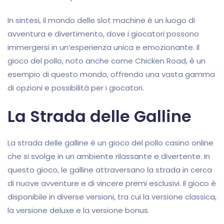
In sintesi, il mondo delle slot machine è un luogo di
avventura e divertimento, dove i giocatori possono
immergersi in un’esperienza unica e emozionante. Il
gioco del pollo, noto anche come Chicken Road, è un
esempio di questo mondo, offrendo una vasta gamma
di opzioni e possibilità per i giocatori.
La Strada delle Galline
La strada delle galline è un gioco del pollo casino online
che si svolge in un ambiente rilassante e divertente. In
questo gioco, le galline attraversano la strada in cerca
di nuove avventure e di vincere premi esclusivi. Il gioco è
disponibile in diverse versioni, tra cui la versione classica,
la versione deluxe e la versione bonus.