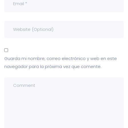
Guarda mi nombre, correo electrónico y web en este
navegador para la próxima vez que comente.