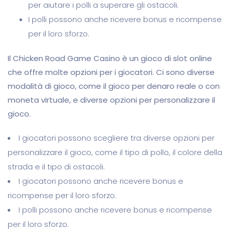
per aiutare i polli a superare gli ostacoli.
I polli possono anche ricevere bonus e ricompense
per il loro sforzo.
Il Chicken Road Game Casino è un gioco di slot online
che offre molte opzioni per i giocatori. Ci sono diverse
modalità di gioco, come il gioco per denaro reale o con
moneta virtuale, e diverse opzioni per personalizzare il
gioco.
I giocatori possono scegliere tra diverse opzioni per
personalizzare il gioco, come il tipo di pollo, il colore della
strada e il tipo di ostacoli.
I giocatori possono anche ricevere bonus e
ricompense per il loro sforzo.
I polli possono anche ricevere bonus e ricompense
per il loro sforzo.