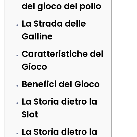
del gioco del pollo
La Strada delle
Galline
Caratteristiche del
Gioco
Benefici del Gioco
La Storia dietro la
Slot
La Storia dietro la