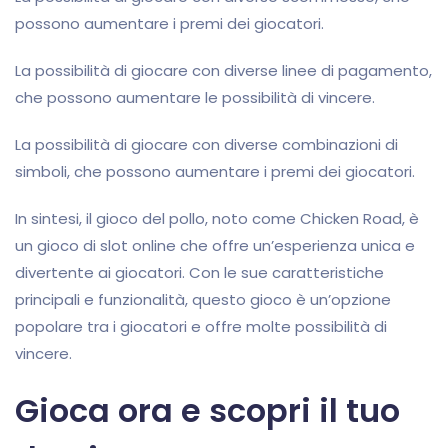
possono aumentare i premi dei giocatori.
La possibilità di giocare con diverse linee di pagamento,
che possono aumentare le possibilità di vincere.
La possibilità di giocare con diverse combinazioni di
simboli, che possono aumentare i premi dei giocatori.
In sintesi, il gioco del pollo, noto come Chicken Road, è
un gioco di slot online che offre un’esperienza unica e
divertente ai giocatori. Con le sue caratteristiche
principali e funzionalità, questo gioco è un’opzione
popolare tra i giocatori e offre molte possibilità di
vincere.
Gioca ora e scopri il tuo