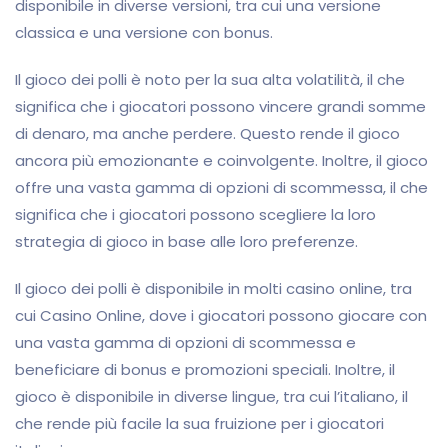
disponibile in diverse versioni, tra cui una versione
classica e una versione con bonus.
Il gioco dei polli è noto per la sua alta volatilità, il che
significa che i giocatori possono vincere grandi somme
di denaro, ma anche perdere. Questo rende il gioco
ancora più emozionante e coinvolgente. Inoltre, il gioco
offre una vasta gamma di opzioni di scommessa, il che
significa che i giocatori possono scegliere la loro
strategia di gioco in base alle loro preferenze.
Il gioco dei polli è disponibile in molti casino online, tra
cui Casino Online, dove i giocatori possono giocare con
una vasta gamma di opzioni di scommessa e
beneficiare di bonus e promozioni speciali. Inoltre, il
gioco è disponibile in diverse lingue, tra cui l’italiano, il
che rende più facile la sua fruizione per i giocatori