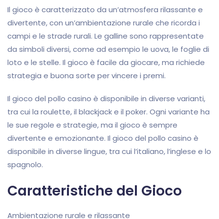
Il gioco è caratterizzato da un’atmosfera rilassante e
divertente, con un’ambientazione rurale che ricorda i
campi e le strade rurali. Le galline sono rappresentate
da simboli diversi, come ad esempio le uova, le foglie di
loto e le stelle. Il gioco è facile da giocare, ma richiede
strategia e buona sorte per vincere i premi.
Il gioco del pollo casino è disponibile in diverse varianti,
tra cui la roulette, il blackjack e il poker. Ogni variante ha
le sue regole e strategie, ma il gioco è sempre
divertente e emozionante. Il gioco del pollo casino è
disponibile in diverse lingue, tra cui l’italiano, l’inglese e lo
spagnolo.
Caratteristiche del Gioco
Ambientazione rurale e rilassante