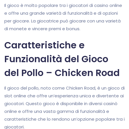
Il gioco è molto popolare tra i giocatori di casino online
e offre una grande varietà di funzionalità e di opzioni
per giocare. La giocatrice può giocare con una varietà
di monete e vincere premi e bonus.
Caratteristiche e
Funzionalità del Gioco
del Pollo – Chicken Road
Il gioco del pollo, noto come Chicken Road, è un gioco di
slot online che offre un’esperienza unica e divertente ai
giocatori. Questo gioco è disponibile in diversi casinò
online e offre una vasta gamma di funzionalità e
caratteristiche che lo rendono un’opzione popolare tra i
giocatori.