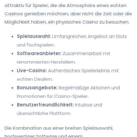
attraktiv für Spieler, die die Atmosphäre eines echten
Casinos genießen möchten, aber nicht die Zeit oder die
Möglichkeit haben, ein physisches Casino zu besuchen.
Spielauswahl:
Umfangreiches Angebot an Slots
und Tischspielen.
Softwareanbieter:
Zusammenarbeit mit
renommierten Herstellern.
Live-Casino:
Authentisches Spielerlebnis mit
echten Dealern.
Bonusangebote:
Regelmäßige Aktionen und
Promotionen für Casino-Spieler.
Benutzerfreundlichkeit:
Intuitive und
übersichtliche Plattform.
Die Kombination aus einer breiten Spielauswahl,
hochwertiger Software und einem