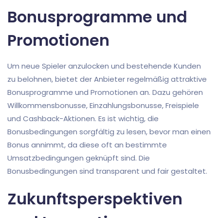
Bonusprogramme und
Promotionen
Um neue Spieler anzulocken und bestehende Kunden
zu belohnen, bietet der Anbieter regelmäßig attraktive
Bonusprogramme und Promotionen an. Dazu gehören
Willkommensbonusse, Einzahlungsbonusse, Freispiele
und Cashback-Aktionen. Es ist wichtig, die
Bonusbedingungen sorgfältig zu lesen, bevor man einen
Bonus annimmt, da diese oft an bestimmte
Umsatzbedingungen geknüpft sind. Die
Bonusbedingungen sind transparent und fair gestaltet.
Zukunftsperspektiven