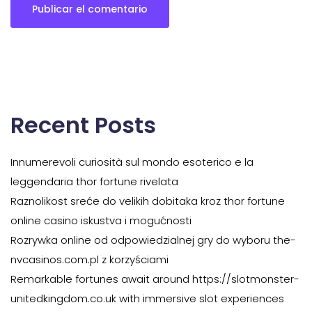
Recent Posts
Innumerevoli curiosità sul mondo esoterico e la
leggendaria thor fortune rivelata
Raznolikost sreće do velikih dobitaka kroz thor fortune
online casino iskustva i mogućnosti
Rozrywka online od odpowiedzialnej gry do wyboru the-
nvcasinos.com.pl z korzyściami
Remarkable fortunes await around https://slotmonster-
unitedkingdom.co.uk with immersive slot experiences