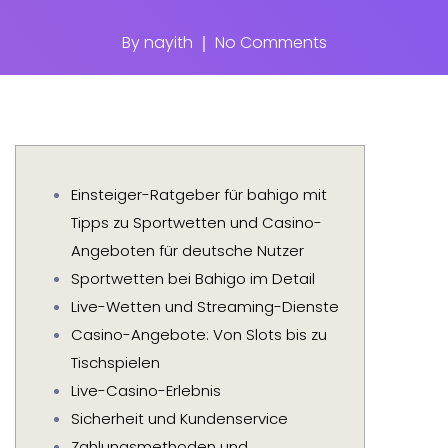
By
nayith
No Comments
Einsteiger-Ratgeber für bahigo mit
Tipps zu Sportwetten und Casino-
Angeboten für deutsche Nutzer
Sportwetten bei Bahigo im Detail
Live-Wetten und Streaming-Dienste
Casino-Angebote: Von Slots bis zu
Tischspielen
Live-Casino-Erlebnis
Sicherheit und Kundenservice
Zahlungsmethoden und