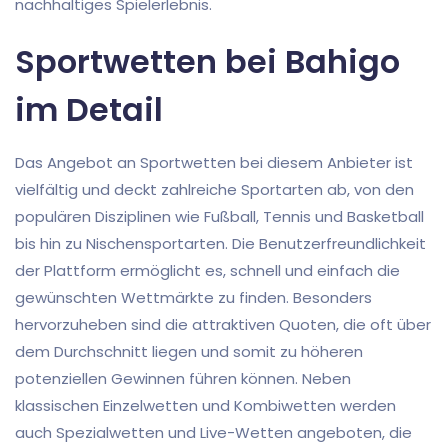
nachhaltiges Spielerlebnis.
Sportwetten bei Bahigo
im Detail
Das Angebot an Sportwetten bei diesem Anbieter ist
vielfältig und deckt zahlreiche Sportarten ab, von den
populären Disziplinen wie Fußball, Tennis und Basketball
bis hin zu Nischensportarten. Die Benutzerfreundlichkeit
der Plattform ermöglicht es, schnell und einfach die
gewünschten Wettmärkte zu finden. Besonders
hervorzuheben sind die attraktiven Quoten, die oft über
dem Durchschnitt liegen und somit zu höheren
potenziellen Gewinnen führen können. Neben
klassischen Einzelwetten und Kombiwetten werden
auch Spezialwetten und Live-Wetten angeboten, die