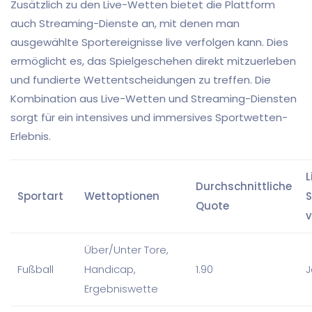
Zusätzlich zu den Live-Wetten bietet die Plattform
auch Streaming-Dienste an, mit denen man
ausgewählte Sportereignisse live verfolgen kann. Dies
ermöglicht es, das Spielgeschehen direkt mitzuerleben
und fundierte Wettentscheidungen zu treffen. Die
Kombination aus Live-Wetten und Streaming-Diensten
sorgt für ein intensives und immersives Sportwetten-
Erlebnis.
L
Durchschnittliche
Sportart
Wettoptionen
Quote
v
Über/Unter Tore,
Fußball
Handicap,
1.90
J
Ergebniswette