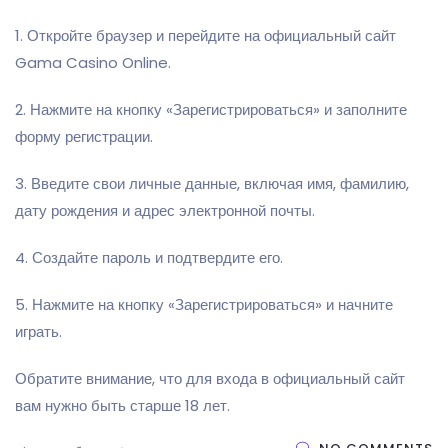
1. Откройте браузер и перейдите на официальный сайт
Gama Casino Online.
2. Нажмите на кнопку «Зарегистрироваться» и заполните
форму регистрации.
3. Введите свои личные данные, включая имя, фамилию,
дату рождения и адрес электронной почты.
4. Создайте пароль и подтвердите его.
5. Нажмите на кнопку «Зарегистрироваться» и начните
играть.
Обратите внимание, что для входа в официальный сайт
вам нужно быть старше 18 лет.