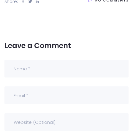
NO COMMENTS
share:
Leave a Comment