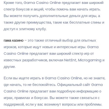
Кроме того, Gama Casino Online предлагает вам широкий
спектр бонусов и акций, чтобы помочь вам начать играть.
Вы можете получить дополнительные деньги для игры, а
также другие преимущества, такие как бесплатные спины и
доступ к элитному клубу.
гама казино
– это также отличный выбор для опытных
игроков, которые ищут новые и интересные игры. Gama
Casino Online предлагает вам широкий спектр игр от
известных разработчиков, включая NetEnt, Microgaming и
другие.
Если вы ищете играть в Gama Casino Online, но не знаете,
где начать, то не беспокойтесь. Официальный сайт Gama
Casino Online предлагает вам подробную информацию о
играх, правилах и бонусах. Вы можете также связаться с
поддержкой, если у вас возникнут вопросы или проблемы.