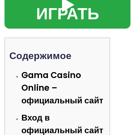
▶️
ИГРАТЬ
Содержимое
Gama Casino
Online –
официальный сайт
Вход в
официальный сайт