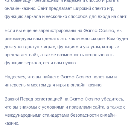
которые ищут безопасный и надежный способ играть в
онлайн-казино. Сайт предлагает широкий спектр игр,
функцию зеркала и несколько способов для входа на сайт.
Если вы еще не зарегистрированы на Gama Casino, мы
рекомендуем вам сделать это как можно скорее. Вам будет
доступен доступ к играм, функциям и услугам, которые
предлагает сайт, а также возможность использовать
функцию зеркала, если вам нужно.
Надеемся, что вы найдете Gama Casino полезным и
интересным местом для игры в онлайн-казино.
Важно! Перед регистрацией на Gama Casino убедитесь,
что вы знакомы с условиями и правилами сайта, а также с
международными стандартами безопасности онлайн-
казино.