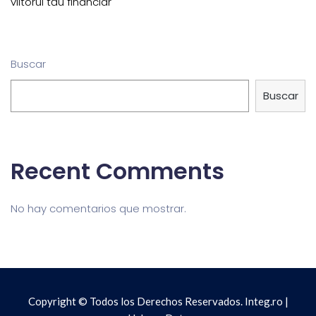
viitorul tău financiar
Buscar
Buscar
Recent Comments
No hay comentarios que mostrar.
Copyright © Todos los Derechos Reservados. Integ.ro |