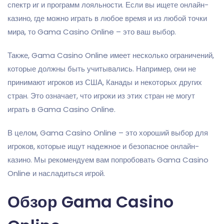
спектр иг и программ лояльности. Если вы ищете онлайн-
казино, где можно играть в любое время и из любой точки
мира, то Gama Casino Online – это ваш выбор.
Также, Gama Casino Online имеет несколько ограничений,
которые должны быть учитывались. Например, они не
принимают игроков из США, Канады и некоторых других
стран. Это означает, что игроки из этих стран не могут
играть в Gama Casino Online.
В целом, Gama Casino Online – это хороший выбор для
игроков, которые ищут надежное и безопасное онлайн-
казино. Мы рекомендуем вам попробовать Gama Casino
Online и насладиться игрой.
Обзор Gama Casino