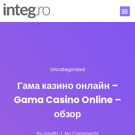
Uncategorized
Гама казино онлайн –
Gama Casino Online –
обзор
By
nayith
No Comments