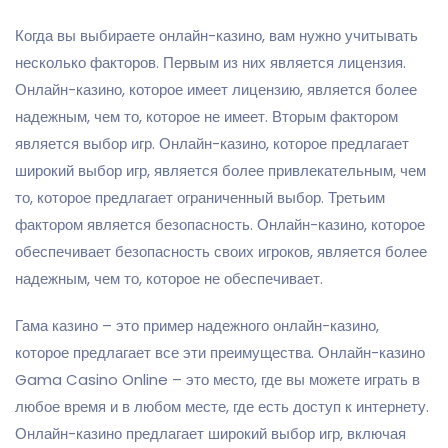
Когда вы выбираете онлайн-казино, вам нужно учитывать
несколько факторов. Первым из них является лицензия.
Онлайн-казино, которое имеет лицензию, является более
надежным, чем то, которое не имеет. Вторым фактором
является выбор игр. Онлайн-казино, которое предлагает
широкий выбор игр, является более привлекательным, чем
то, которое предлагает ограниченный выбор. Третьим
фактором является безопасность. Онлайн-казино, которое
обеспечивает безопасность своих игроков, является более
надежным, чем то, которое не обеспечивает.
Гама казино – это пример надежного онлайн-казино,
которое предлагает все эти преимущества. Онлайн-казино
Gama Casino Online – это место, где вы можете играть в
любое время и в любом месте, где есть доступ к интернету.
Онлайн-казино предлагает широкий выбор игр, включая