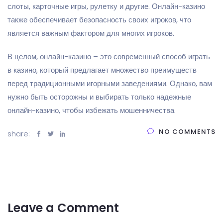
слоты, карточные игры, рулетку и другие. Онлайн-казино
также обеспечивает безопасность своих игроков, что
является важным фактором для многих игроков.
В целом, онлайн-казино – это современный способ играть
в казино, который предлагает множество преимуществ
перед традиционными игорными заведениями. Однако, вам
нужно быть осторожны и выбирать только надежные
онлайн-казино, чтобы избежать мошенничества.
NO COMMENTS
share:
Leave a Comment