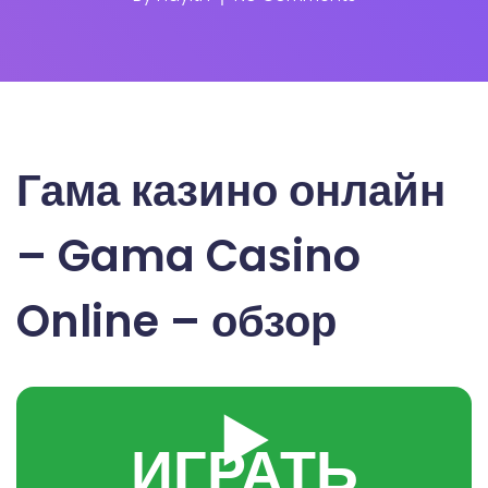
Гама казино онлайн
– Gama Casino
Online – обзор
▶️
ИГРАТЬ