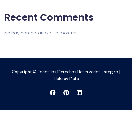
Recent Comments
No hay comentarios que mostrar.
Copyright © Todos los Derechos Reservados. Integ.ro |
Habeas Data