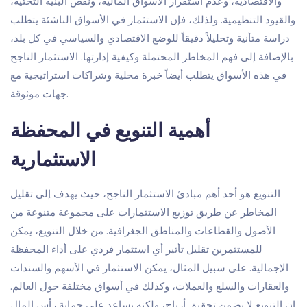
والاقتصادية، وعدم استقرار الأسواق المالية، ونقص البنية التحتية،
والقيود التنظيمية. ولذلك، فإن الاستثمار في الأسواق الناشئة يتطلب
دراسة متأنية وتحليلاً دقيقاً للوضع الاقتصادي والسياسي في كل بلد،
بالإضافة إلى فهم المخاطر المحتملة وكيفية إدارتها. الاستثمار الناجح
في هذه الأسواق يتطلب أيضاً خبرة محلية وشراكات استراتيجية مع
جهات موثوقة.
أهمية التنويع في المحفظة
الاستثمارية
التنويع هو أحد أهم مبادئ الاستثمار الناجح، حيث يهدف إلى تقليل
المخاطر عن طريق توزيع الاستثمارات على مجموعة متنوعة من
الأصول والقطاعات والمناطق الجغرافية. من خلال التنويع، يمكن
للمستثمرين تقليل تأثير أي استثمار فردي على أداء المحفظة
الإجمالية. على سبيل المثال، يمكن الاستثمار في الأسهم والسندات
والعقارات والسلع والعملات، وكذلك في أسواق مختلفة حول العالم.
إن التنويع لا يضمن تحقيق أرباح، ولكنه يساعد على حماية رأس المال