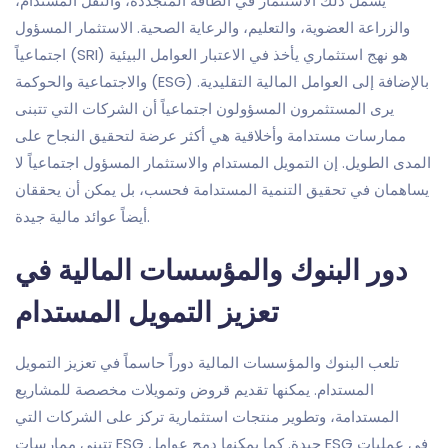
يشمل ذلك الاستثمار في الطاقة المتجددة، والنقل المستدام،
والزراعة العضوية، والتعليم، والرعاية الصحية. الاستثمار المسؤول
اجتماعياً (SRI) هو نهج استثماري يأخذ في الاعتبار العوامل البيئية
والاجتماعية والحوكمة (ESG) بالإضافة إلى العوامل المالية التقليدية.
يرى المستثمرون المسؤولون اجتماعياً أن الشركات التي تتبنى
ممارسات مستدامة وأخلاقية هي أكثر عرضة لتحقيق النجاح على
المدى الطويل. إن التمويل المستدام والاستثمار المسؤول اجتماعياً لا
يساهمان في تحقيق التنمية المستدامة فحسب، بل يمكن أن يحققان
أيضاً عوائد مالية جيدة.
دور البنوك والمؤسسات المالية في
تعزيز التمويل المستدام
تلعب البنوك والمؤسسات المالية دوراً حاسماً في تعزيز التمويل
المستدام. يمكنها تقديم قروض وتمويلات مخصصة للمشاريع
المستدامة، وتطوير منتجات استثمارية تركز على الشركات التي
تتبنى ممارسات ESG جيدة. كما يمكنها دمج عوامل ESG في عمليات