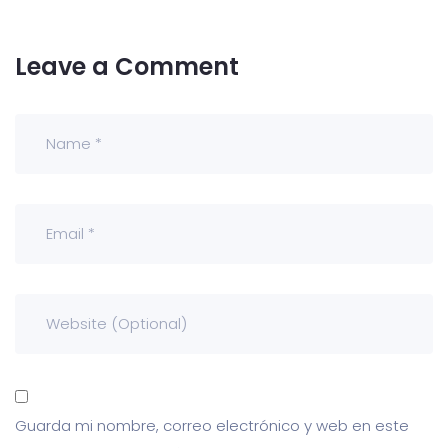
Leave a Comment
Guarda mi nombre, correo electrónico y web en este