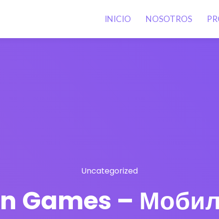
INICIO
NOSOTROS
PR
Uncategorized
an Games – Моби