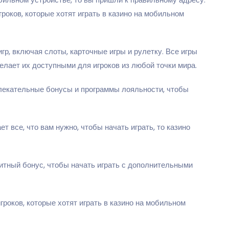
роков, которые хотят играть в казино на мобильном
р, включая слоты, карточные игры и рулетку. Все игры
елает их доступными для игроков из любой точки мира.
влекательные бонусы и программы лояльности, чтобы
т все, что вам нужно, чтобы начать играть, то казино
итный бонус, чтобы начать играть с дополнительными
роков, которые хотят играть в казино на мобильном