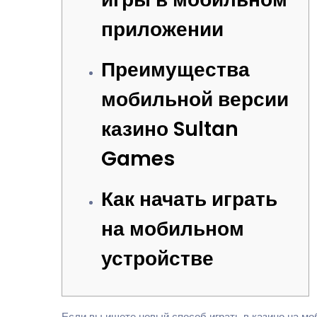
приложении
Преимущества
мобильной версии
казино Sultan
Games
Как начать играть
на мобильном
устройстве
Если вы ищете новый способ играть в казино на мо