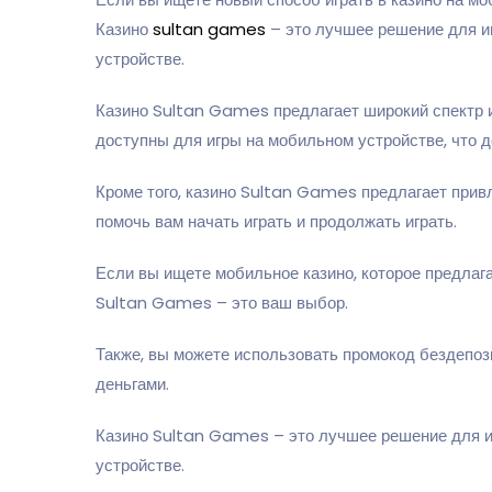
Казино
sultan games
– это лучшее решение для иг
устройстве.
Казино Sultan Games предлагает широкий спектр иг
доступны для игры на мобильном устройстве, что д
Кроме того, казино Sultan Games предлагает при
помочь вам начать играть и продолжать играть.
Если вы ищете мобильное казино, которое предлагае
Sultan Games – это ваш выбор.
Также, вы можете использовать промокод бездепоз
деньгами.
Казино Sultan Games – это лучшее решение для иг
устройстве.