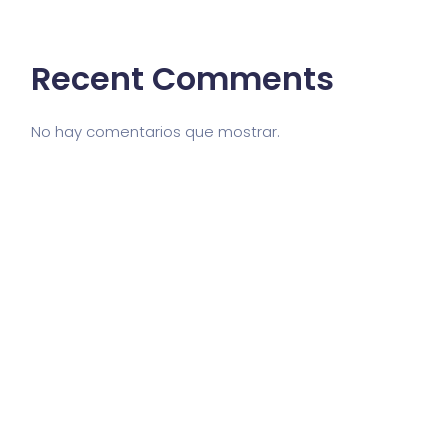
Recent Comments
No hay comentarios que mostrar.