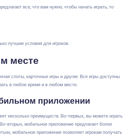
редлагает все, что вам нужно, чтобы начать играть, то
ько лучшие условия для игроков.
ом месте
чая слоты, карточные игры и другие. Все игры доступны
рать в любое время и в любом месте.
обильном приложении
ет несколько преимуществ. Во-первых, вы можете играть
. Во-вторых, мобильное приложение предлагает более
ретьих, мобильное приложение позволяет игрокам получать