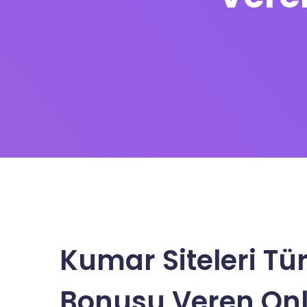
Kumar Siteleri Tü
Bonusu Veren Onli