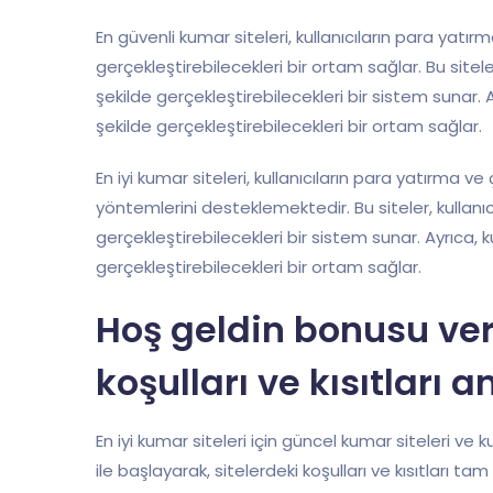
En güvenli kumar siteleri, kullanıcıların para yatır
gerçekleştirebilecekleri bir ortam sağlar. Bu siteler,
şekilde gerçekleştirebilecekleri bir sistem sunar. A
şekilde gerçekleştirebilecekleri bir ortam sağlar.
En iyi kumar siteleri, kullanıcıların para yatırma v
yöntemlerini desteklemektedir. Bu siteler, kullanıcı
gerçekleştirebilecekleri bir sistem sunar. Ayrıca, k
gerçekleştirebilecekleri bir ortam sağlar.
Hoş geldin bonusu ver
koşulları ve kısıtları a
En iyi kumar siteleri için güncel kumar siteleri ve 
ile başlayarak, sitelerdeki koşulları ve kısıtları t