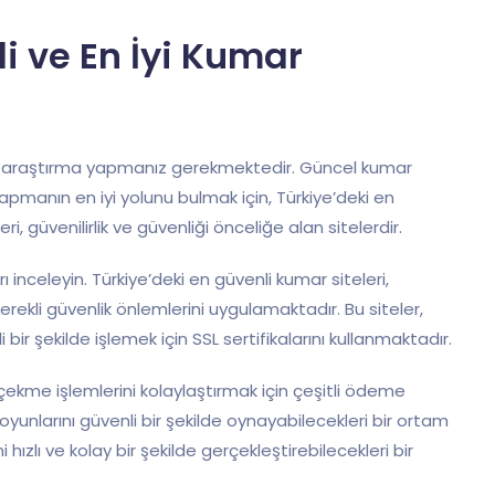
i ve En İyi Kumar
 bir araştırma yapmanız gerekmektedir. Güncel kumar
 yapmanın en iyi yolunu bulmak için, Türkiye’deki en
eri, güvenilirlik ve güvenliği önceliğe alan sitelerdir.
ı inceleyin. Türkiye’deki en güvenli kumar siteleri,
 gerekli güvenlik önlemlerini uygulamaktadır. Bu siteler,
li bir şekilde işlemek için SSL sertifikalarını kullanmaktadır.
e çekme işlemlerini kolaylaştırmak için çeşitli ödeme
yunlarını güvenli bir şekilde oynayabilecekleri bir ortam
i hızlı ve kolay bir şekilde gerçekleştirebilecekleri bir