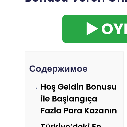
▶️ O
Содержимое
Hoş Geldin Bonusu
ile Başlangıça
Fazla Para Kazanın
Türkiye’deki En