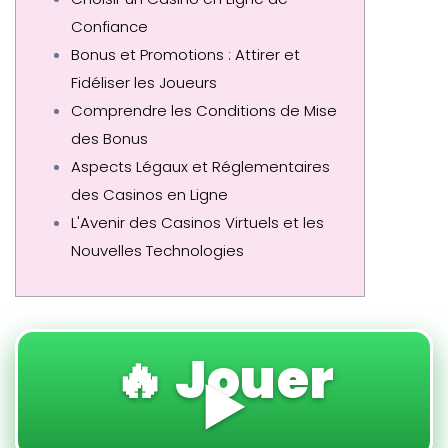
Confiance
Bonus et Promotions : Attirer et
Fidéliser les Joueurs
Comprendre les Conditions de Mise
des Bonus
Aspects Légaux et Réglementaires
des Casinos en Ligne
L'Avenir des Casinos Virtuels et les
Nouvelles Technologies
🔥 Jouer
▶️