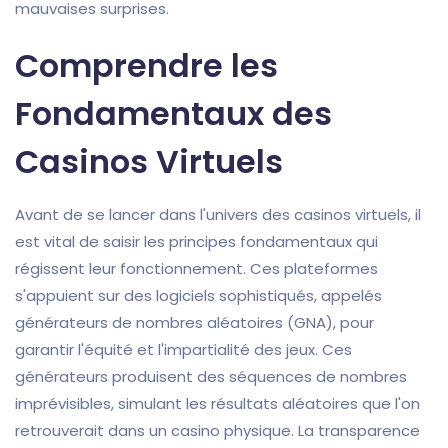
mauvaises surprises.
Comprendre les
Fondamentaux des
Casinos Virtuels
Avant de se lancer dans l'univers des casinos virtuels, il
est vital de saisir les principes fondamentaux qui
régissent leur fonctionnement. Ces plateformes
s'appuient sur des logiciels sophistiqués, appelés
générateurs de nombres aléatoires (GNA), pour
garantir l'équité et l'impartialité des jeux. Ces
générateurs produisent des séquences de nombres
imprévisibles, simulant les résultats aléatoires que l'on
retrouverait dans un casino physique. La transparence