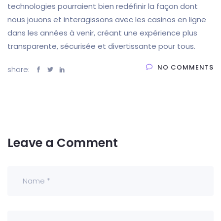
technologies pourraient bien redéfinir la façon dont
nous jouons et interagissons avec les casinos en ligne
dans les années à venir, créant une expérience plus
transparente, sécurisée et divertissante pour tous.
NO COMMENTS
share:
Leave a Comment