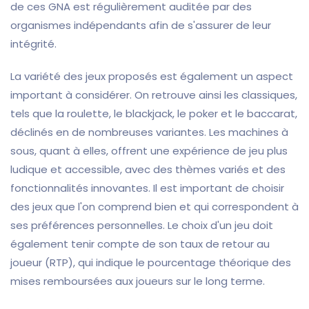
de ces GNA est régulièrement auditée par des
organismes indépendants afin de s'assurer de leur
intégrité.
La variété des jeux proposés est également un aspect
important à considérer. On retrouve ainsi les classiques,
tels que la roulette, le blackjack, le poker et le baccarat,
déclinés en de nombreuses variantes. Les machines à
sous, quant à elles, offrent une expérience de jeu plus
ludique et accessible, avec des thèmes variés et des
fonctionnalités innovantes. Il est important de choisir
des jeux que l'on comprend bien et qui correspondent à
ses préférences personnelles. Le choix d'un jeu doit
également tenir compte de son taux de retour au
joueur (RTP), qui indique le pourcentage théorique des
mises remboursées aux joueurs sur le long terme.