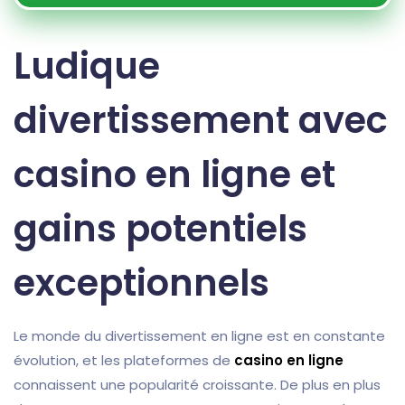
Ludique
divertissement avec
casino en ligne et
gains potentiels
exceptionnels
Le monde du divertissement en ligne est en constante
évolution, et les plateformes de
casino en ligne
connaissent une popularité croissante. De plus en plus