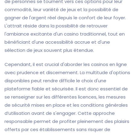
de personnes se tournent vers ces options pour leur
commodité, leur variété de jeux et la possibilité de
gagner de l'argent réel depuis le confort de leur foyer.
L'attrait réside dans la possibilité de retrouver
l'ambiance excitante d'un casino traditionnel, tout en
bénéficiant d'une accessibilité accrue et d'une
sélection de jeux souvent plus étendue.
Cependant, il est crucial d'aborder les casinos en ligne
avec prudence et discernement. La multitude d'options
disponibles peut rendre difficile le choix d'une
plateforme fiable et sécurisée. Il est donc essentiel de
se renseigner sur les différentes licences, les mesures
de sécurité mises en place et les conditions générales
d’utilisation avant de s'engager. Cette approche
responsable permet de profiter pleinement des plaisirs
offerts par ces établissements sans risquer de