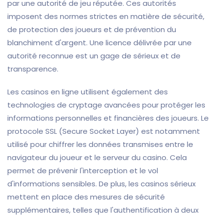
par une autorité de jeu réputée. Ces autorités
imposent des normes strictes en matière de sécurité,
de protection des joueurs et de prévention du
blanchiment d'argent. Une licence délivrée par une
autorité reconnue est un gage de sérieux et de
transparence.
Les casinos en ligne utilisent également des
technologies de cryptage avancées pour protéger les
informations personnelles et financières des joueurs. Le
protocole SSL (Secure Socket Layer) est notamment
utilisé pour chiffrer les données transmises entre le
navigateur du joueur et le serveur du casino. Cela
permet de prévenir l'interception et le vol
d'informations sensibles. De plus, les casinos sérieux
mettent en place des mesures de sécurité
supplémentaires, telles que l'authentification à deux