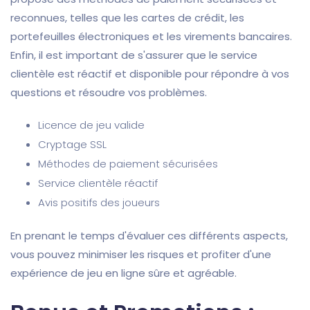
reconnues, telles que les cartes de crédit, les
portefeuilles électroniques et les virements bancaires.
Enfin, il est important de s'assurer que le service
clientèle est réactif et disponible pour répondre à vos
questions et résoudre vos problèmes.
Licence de jeu valide
Cryptage SSL
Méthodes de paiement sécurisées
Service clientèle réactif
Avis positifs des joueurs
En prenant le temps d'évaluer ces différents aspects,
vous pouvez minimiser les risques et profiter d'une
expérience de jeu en ligne sûre et agréable.