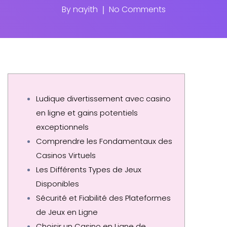
By
nayith
No Comments
Ludique divertissement avec casino
en ligne et gains potentiels
exceptionnels
Comprendre les Fondamentaux des
Casinos Virtuels
Les Différents Types de Jeux
Disponibles
Sécurité et Fiabilité des Plateformes
de Jeux en Ligne
Choisir un Casino en Ligne de