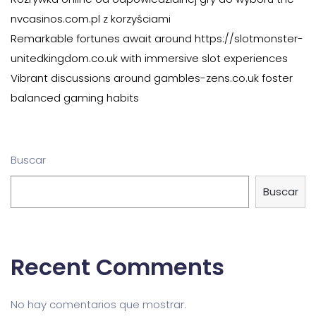
nvcasinos.com.pl z korzyściami
Remarkable fortunes await around https://slotmonster-
unitedkingdom.co.uk with immersive slot experiences
Vibrant discussions around gambles-zens.co.uk foster
balanced gaming habits
Buscar
Buscar
Recent Comments
No hay comentarios que mostrar.