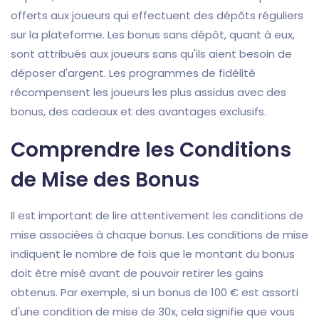
offerts aux joueurs qui effectuent des dépôts réguliers
sur la plateforme. Les bonus sans dépôt, quant à eux,
sont attribués aux joueurs sans qu'ils aient besoin de
déposer d'argent. Les programmes de fidélité
récompensent les joueurs les plus assidus avec des
bonus, des cadeaux et des avantages exclusifs.
Comprendre les Conditions
de Mise des Bonus
Il est important de lire attentivement les conditions de
mise associées à chaque bonus. Les conditions de mise
indiquent le nombre de fois que le montant du bonus
doit être misé avant de pouvoir retirer les gains
obtenus. Par exemple, si un bonus de 100 € est assorti
d'une condition de mise de 30x, cela signifie que vous