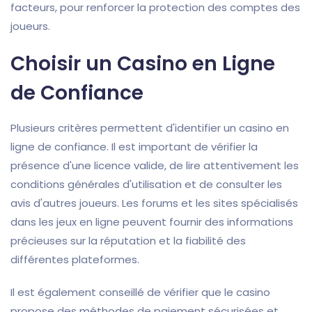
facteurs, pour renforcer la protection des comptes des
joueurs.
Choisir un Casino en Ligne
de Confiance
Plusieurs critères permettent d'identifier un casino en
ligne de confiance. Il est important de vérifier la
présence d'une licence valide, de lire attentivement les
conditions générales d'utilisation et de consulter les
avis d'autres joueurs. Les forums et les sites spécialisés
dans les jeux en ligne peuvent fournir des informations
précieuses sur la réputation et la fiabilité des
différentes plateformes.
Il est également conseillé de vérifier que le casino
propose des méthodes de paiement sécurisées et