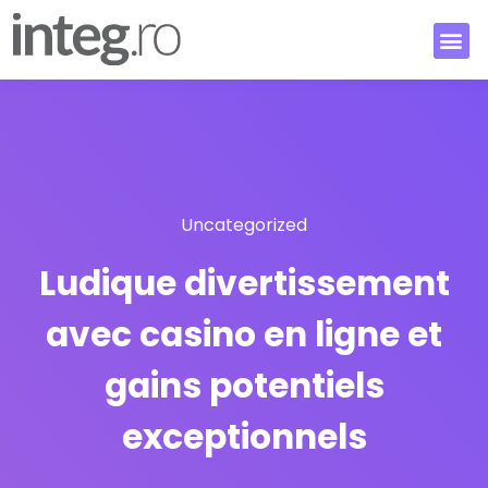
Uncategorized
Ludique divertissement
avec casino en ligne et
gains potentiels
exceptionnels