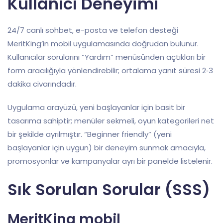
Kullanıcı Deneyimi
24/7 canlı sohbet, e-posta ve telefon desteği
MeritKing’in mobil uygulamasında doğrudan bulunur.
Kullanıcılar sorularını “Yardım” menüsünden açtıkları bir
form aracılığıyla yönlendirebilir; ortalama yanıt süresi 2‑3
dakika civarındadır.
Uygulama arayüzü, yeni başlayanlar için basit bir
tasarıma sahiptir; menüler sekmeli, oyun kategorileri net
bir şekilde ayrılmıştır. “Beginner friendly” (yeni
başlayanlar için uygun) bir deneyim sunmak amacıyla,
promosyonlar ve kampanyalar ayrı bir panelde listelenir.
Sık Sorulan Sorular (SSS)
MeritKing mobil