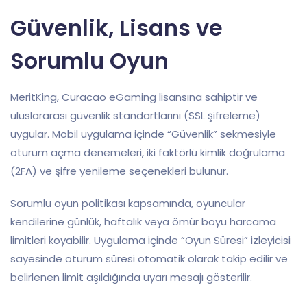
Güvenlik, Lisans ve
Sorumlu Oyun
MeritKing, Curacao eGaming lisansına sahiptir ve
uluslararası güvenlik standartlarını (SSL şifreleme)
uygular. Mobil uygulama içinde “Güvenlik” sekmesiyle
oturum açma denemeleri, iki faktörlü kimlik doğrulama
(2FA) ve şifre yenileme seçenekleri bulunur.
Sorumlu oyun politikası kapsamında, oyuncular
kendilerine günlük, haftalık veya ömür boyu harcama
limitleri koyabilir. Uygulama içinde “Oyun Süresi” izleyicisi
sayesinde oturum süresi otomatik olarak takip edilir ve
belirlenen limit aşıldığında uyarı mesajı gösterilir.