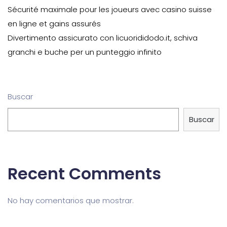
Sécurité maximale pour les joueurs avec casino suisse
en ligne et gains assurés
Divertimento assicurato con licuorididodo.it, schiva
granchi e buche per un punteggio infinito
Buscar
Buscar
Recent Comments
No hay comentarios que mostrar.