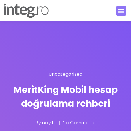
Uncategorized
MeritKing Mobil hesap
doğrulama rehberi
By
nayith
No Comments