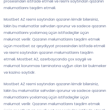
prosesindən istifadə etməli və rəsmi saytından qazanın
məlumatlarını təqdim etməli.
Mostbet AZ rəsmi saytından qazanın kimdir bilərsiniz,
lakin bu məlumatlar səhvdən qorunur və sadece qazanın
məlumatlarını yoxlamaq üçün istifadəçilər üçün
məlumat verilir. Qazanın məlumatlarını təqdim etmək
üçün mostbet az qeydiyyat prosesindən istifadə etməli
və rəsmi saytından qazanın məlumatlarını təqdim
etməli. Mostbet AZ, azerbaycanda çox saygılı və
məlumat korunması təminatına uyğun olan bir bukmeker
və kazino saytidir.
Mostbet AZ rəsmi saytından qazanın kimdir bilərsiniz,
lakin bu məlumatlar səhvdən qorunur və sadece qazanın
məlumatlarını yoxlamaq üçün istifadəçilər üçün
məlumat verilir. Qazanın məlumatlarını təqdim etmək