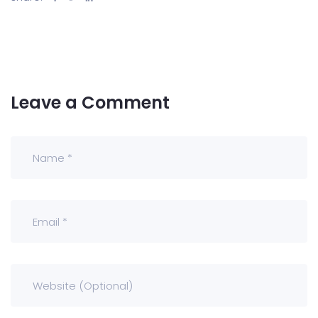
Leave a Comment