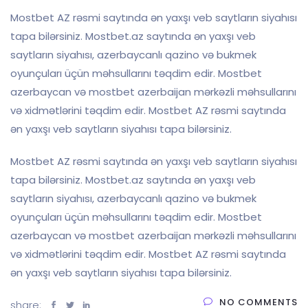
Mostbet AZ rəsmi saytında ən yaxşı veb saytların siyahısı
tapa bilərsiniz. Mostbet.az saytında ən yaxşı veb
saytların siyahısı, azerbaycanlı qazino və bukmek
oyunçuları üçün məhsullarını təqdim edir. Mostbet
azerbaycan və mostbet azerbaijan mərkəzli məhsullarını
və xidmətlərini təqdim edir. Mostbet AZ rəsmi saytında
ən yaxşı veb saytların siyahısı tapa bilərsiniz.
Mostbet AZ rəsmi saytında ən yaxşı veb saytların siyahısı
tapa bilərsiniz. Mostbet.az saytında ən yaxşı veb
saytların siyahısı, azerbaycanlı qazino və bukmek
oyunçuları üçün məhsullarını təqdim edir. Mostbet
azerbaycan və mostbet azerbaijan mərkəzli məhsullarını
və xidmətlərini təqdim edir. Mostbet AZ rəsmi saytında
ən yaxşı veb saytların siyahısı tapa bilərsiniz.
NO COMMENTS
share: