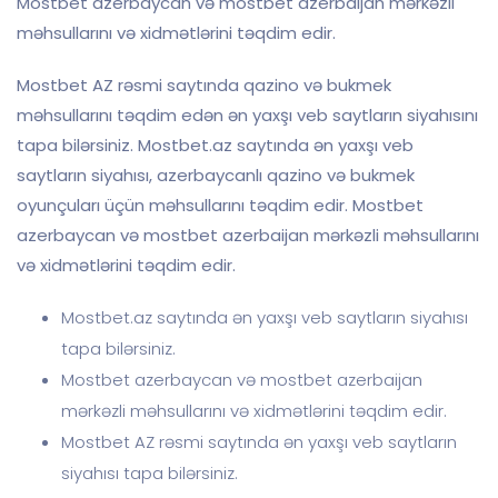
Mostbet azerbaycan və mostbet azerbaijan mərkəzli
məhsullarını və xidmətlərini təqdim edir.
Mostbet AZ rəsmi saytında qazino və bukmek
məhsullarını təqdim edən ən yaxşı veb saytların siyahısını
tapa bilərsiniz. Mostbet.az saytında ən yaxşı veb
saytların siyahısı, azerbaycanlı qazino və bukmek
oyunçuları üçün məhsullarını təqdim edir. Mostbet
azerbaycan və mostbet azerbaijan mərkəzli məhsullarını
və xidmətlərini təqdim edir.
Mostbet.az saytında ən yaxşı veb saytların siyahısı
tapa bilərsiniz.
Mostbet azerbaycan və mostbet azerbaijan
mərkəzli məhsullarını və xidmətlərini təqdim edir.
Mostbet AZ rəsmi saytında ən yaxşı veb saytların
siyahısı tapa bilərsiniz.