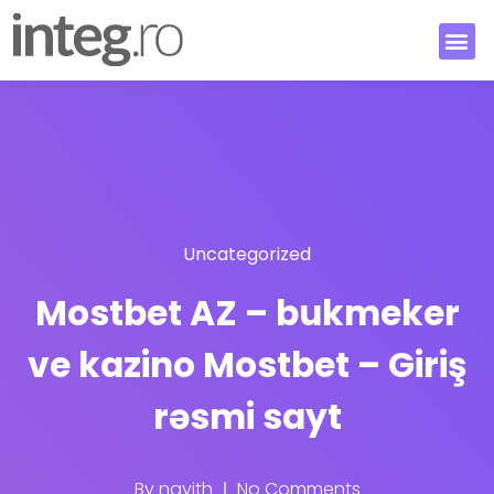
Uncategorized
Mostbet AZ – bukmeker
ve kazino Mostbet – Giriş
rəsmi sayt
By
nayith
No Comments