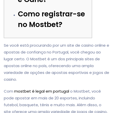
Como registrar-se
no Mostbet?
Se você está procurando por um site de casino online e
apostas de confiança no Portugal, você chegou ao
lugar certo. O Mostbet é um dos principais sites de
apostas online no país, oferecendo uma ampla
variedade de opções de apostas esportivas e jogos de
casino.
Com
mostbet é legal em portugal
o Mostbet, você
pode apostar em mais de 20 esportes, incluindo
futebol, basquete, tênis e muito mais. Além disso, o
site oferece uma ampla variedade de jogos de casino,