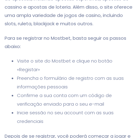
cassino e apostas de loteria. Além disso, o site oferece
uma ampla variedade de jogos de casino, incluindo
slots, ruleta, blackjack e muitos outros.
Para se registrar no Mostbet, basta seguir os passos
abaixo:
Visite o site do Mostbet e clique no botão
«Registar»
Preencha o formulário de registro com as suas
informações pessoais
Confirme a sua conta com um código de
verificação enviado para o seu e-mail
Inicie sessão no seu account com as suas
credenciais
Depois de se registrar, você poderá começar a jogar e