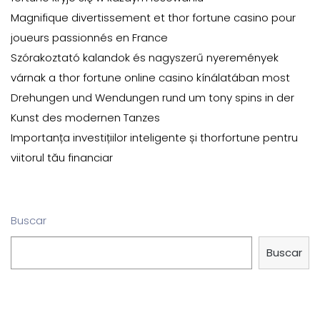
Magnifique divertissement et thor fortune casino pour
joueurs passionnés en France
Szórakoztató kalandok és nagyszerű nyeremények
várnak a thor fortune online casino kínálatában most
Drehungen und Wendungen rund um tony spins in der
Kunst des modernen Tanzes
Importanța investițiilor inteligente și thorfortune pentru
viitorul tău financiar
Buscar
Buscar