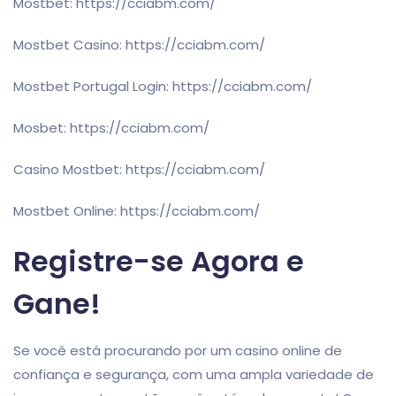
Mostbet: https://cciabm.com/
Mostbet Casino: https://cciabm.com/
Mostbet Portugal Login: https://cciabm.com/
Mosbet: https://cciabm.com/
Casino Mostbet: https://cciabm.com/
Mostbet Online: https://cciabm.com/
Registre-se Agora e
Gane!
Se você está procurando por um casino online de
confiança e segurança, com uma ampla variedade de