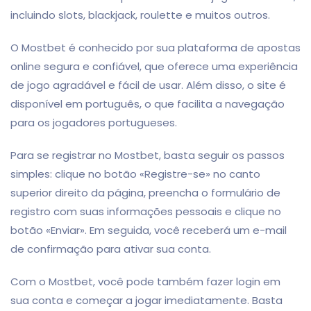
incluindo slots, blackjack, roulette e muitos outros.
O Mostbet é conhecido por sua plataforma de apostas
online segura e confiável, que oferece uma experiência
de jogo agradável e fácil de usar. Além disso, o site é
disponível em português, o que facilita a navegação
para os jogadores portugueses.
Para se registrar no Mostbet, basta seguir os passos
simples: clique no botão «Registre-se» no canto
superior direito da página, preencha o formulário de
registro com suas informações pessoais e clique no
botão «Enviar». Em seguida, você receberá um e-mail
de confirmação para ativar sua conta.
Com o Mostbet, você pode também fazer login em
sua conta e começar a jogar imediatamente. Basta