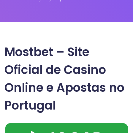
Mostbet – Site
Oficial de Casino
Online e Apostas no
Portugal