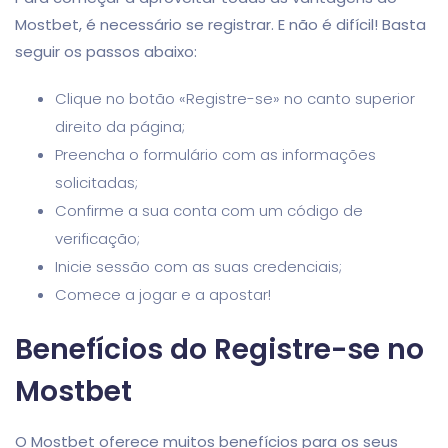
Mostbet, é necessário se registrar. E não é difícil! Basta
seguir os passos abaixo:
Clique no botão «Registre-se» no canto superior
direito da página;
Preencha o formulário com as informações
solicitadas;
Confirme a sua conta com um código de
verificação;
Inicie sessão com as suas credenciais;
Comece a jogar e a apostar!
Benefícios do Registre-se no
Mostbet
O Mostbet oferece muitos benefícios para os seus