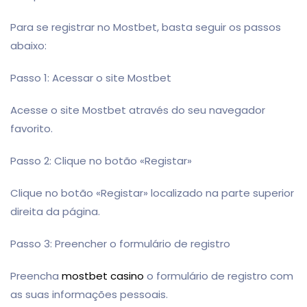
Para se registrar no Mostbet, basta seguir os passos
abaixo:
Passo 1: Acessar o site Mostbet
Acesse o site Mostbet através do seu navegador
favorito.
Passo 2: Clique no botão «Registar»
Clique no botão «Registar» localizado na parte superior
direita da página.
Passo 3: Preencher o formulário de registro
Preencha
mostbet casino
o formulário de registro com
as suas informações pessoais.