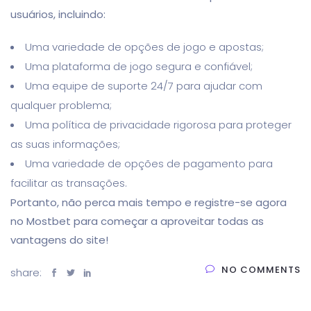
usuários, incluindo:
Uma variedade de opções de jogo e apostas;
Uma plataforma de jogo segura e confiável;
Uma equipe de suporte 24/7 para ajudar com
qualquer problema;
Uma política de privacidade rigorosa para proteger
as suas informações;
Uma variedade de opções de pagamento para
facilitar as transações.
Portanto, não perca mais tempo e registre-se agora
no Mostbet para começar a aproveitar todas as
vantagens do site!
NO COMMENTS
share: