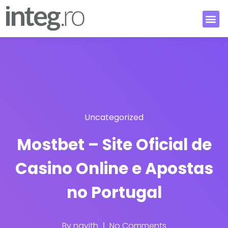
Uncategorized
Mostbet – Site Oficial de
Casino Online e Apostas
no Portugal
By
nayith
No Comments