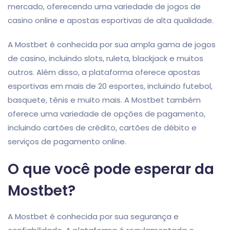
mercado, oferecendo uma variedade de jogos de
casino online e apostas esportivas de alta qualidade.
A Mostbet é conhecida por sua ampla gama de jogos
de casino, incluindo slots, ruleta, blackjack e muitos
outros. Além disso, a plataforma oferece apostas
esportivas em mais de 20 esportes, incluindo futebol,
basquete, tênis e muito mais. A Mostbet também
oferece uma variedade de opções de pagamento,
incluindo cartões de crédito, cartões de débito e
serviços de pagamento online.
O que você pode esperar da
Mostbet?
A Mostbet é conhecida por sua segurança e