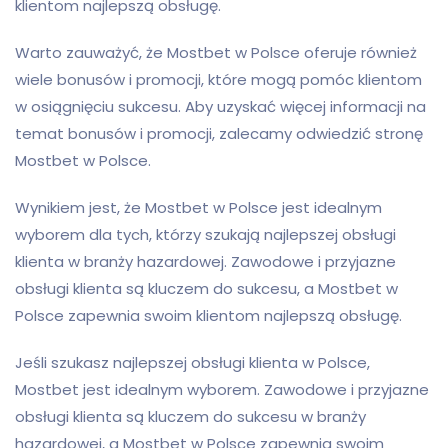
klientom najlepszą obsługę.
Warto zauważyć, że Mostbet w Polsce oferuje również
wiele bonusów i promocji, które mogą pomóc klientom
w osiągnięciu sukcesu. Aby uzyskać więcej informacji na
temat bonusów i promocji, zalecamy odwiedzić stronę
Mostbet w Polsce.
Wynikiem jest, że Mostbet w Polsce jest idealnym
wyborem dla tych, którzy szukają najlepszej obsługi
klienta w branży hazardowej. Zawodowe i przyjazne
obsługi klienta są kluczem do sukcesu, a Mostbet w
Polsce zapewnia swoim klientom najlepszą obsługę.
Jeśli szukasz najlepszej obsługi klienta w Polsce,
Mostbet jest idealnym wyborem. Zawodowe i przyjazne
obsługi klienta są kluczem do sukcesu w branży
hazardowej, a Mostbet w Polsce zapewnia swoim