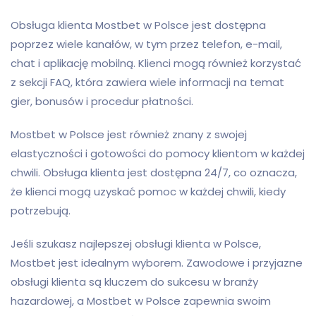
Obsługa klienta Mostbet w Polsce jest dostępna
poprzez wiele kanałów, w tym przez telefon, e-mail,
chat i aplikację mobilną. Klienci mogą również korzystać
z sekcji FAQ, która zawiera wiele informacji na temat
gier, bonusów i procedur płatności.
Mostbet w Polsce jest również znany z swojej
elastyczności i gotowości do pomocy klientom w każdej
chwili. Obsługa klienta jest dostępna 24/7, co oznacza,
że klienci mogą uzyskać pomoc w każdej chwili, kiedy
potrzebują.
Jeśli szukasz najlepszej obsługi klienta w Polsce,
Mostbet jest idealnym wyborem. Zawodowe i przyjazne
obsługi klienta są kluczem do sukcesu w branży
hazardowej, a Mostbet w Polsce zapewnia swoim