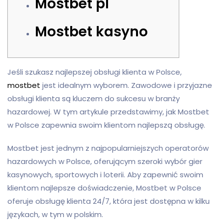
Mostbet pl
Mostbet kasyno
Jeśli szukasz najlepszej obsługi klienta w Polsce,
mostbet
jest idealnym wyborem. Zawodowe i przyjazne
obsługi klienta są kluczem do sukcesu w branży
hazardowej. W tym artykule przedstawimy, jak Mostbet
w Polsce zapewnia swoim klientom najlepszą obsługę.
Mostbet jest jednym z najpopularniejszych operatorów
hazardowych w Polsce, oferującym szeroki wybór gier
kasynowych, sportowych i loterii. Aby zapewnić swoim
klientom najlepsze doświadczenie, Mostbet w Polsce
oferuje obsługę klienta 24/7, która jest dostępna w kilku
językach, w tym w polskim.