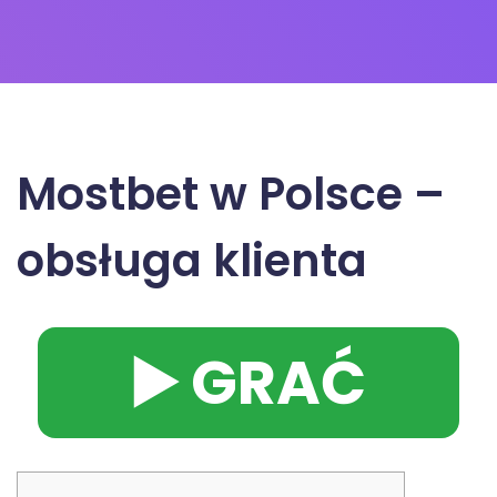
Mostbet w Polsce –
obsługa klienta
▶️ GRAĆ