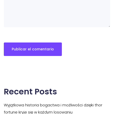
Recent Posts
Wyjątkowa historia bogactwa i możliwości dzięki thor
fortune kryje się w każdym losowaniu