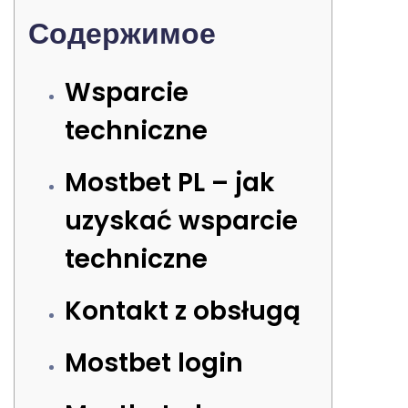
Содержимое
Wsparcie
techniczne
Mostbet PL – jak
uzyskać wsparcie
techniczne
Kontakt z obsługą
Mostbet login