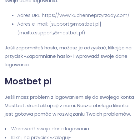
swoje dane logowania.
Adres URL: https://www.kuchenneprzyrzady.com/
Adres e-mail: [support@mostbet.pl]
(mailto:support@mostbet.pl)
Jeśli zapomniłeś hasła, możesz je odzyskać, klikając na
przycisk «Zapomniane hasło» i wprowadź swoje dane
logowania.
Mostbet pl
Jeśli masz problem z logowaniem się do swojego konta
Mostbet, skontaktuj się z nami. Nasza obsługa klienta
jest gotowa pomóc w rozwiązaniu Twoich problemów.
Wprowadź swoje dane logowania
Kliknij na przycisk «Zaloguj»