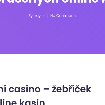
By
nayith
No Comments
ní casino – žebříček
ine kasin