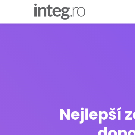
Nejlepší 
dopo