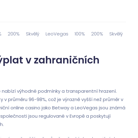
%
200%
Skvělý
LeoVegas
100%
200%
Skvělý
ýplat v zahraničních
če nabízí výhodné podmínky a transparentní hrazení.
ty v průměru 96-98%, což je výrazně vyšší než průměr v
niční online casino jako Betway a LeoVegas jsou známá
polečnosti jsou regulované v Evropě a poskytují
h.