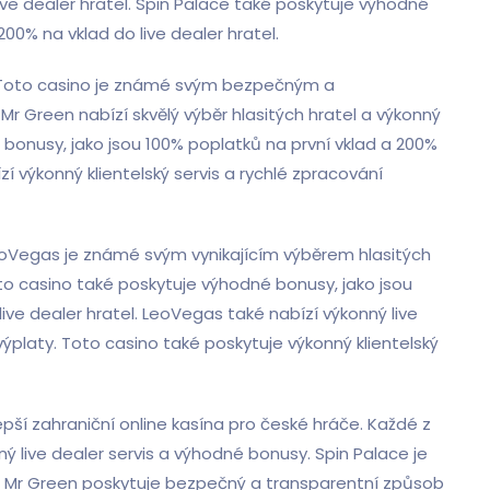
 live dealer hratel. Spin Palace také poskytuje výhodné
200% na vklad do live dealer hratel.
 Toto casino je známé svým bezpečným a
 Green nabízí skvělý výběr hlasitých hratel a výkonný
 bonusy, jako jsou 100% poplatků na první vklad a 200%
zí výkonný klientelský servis a rychlé zpracování
eoVegas je známé svým vynikajícím výběrem hlasitých
 Toto casino také poskytuje výhodné bonusy, jako jsou
ive dealer hratel. LeoVegas také nabízí výkonný live
ýplaty. Toto casino také poskytuje výkonný klientelský
pší zahraniční online kasína pro české hráče. Každé z
onný live dealer servis a výhodné bonusy. Spin Palace je
r Green poskytuje bezpečný a transparentní způsob