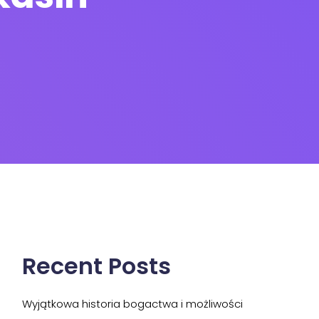
Recent Posts
Wyjątkowa historia bogactwa i możliwości