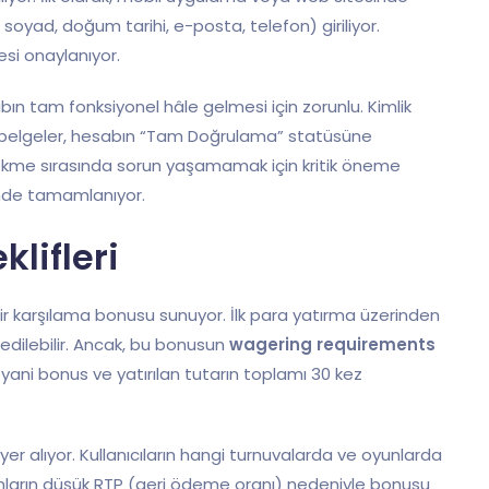
 soyad, doğum tarihi, e-posta, telefon) giriliyor.
mesi onaylanıyor.
bın tam fonksiyonel hâle gelmesi için zorunlu. Kimlik
i belgeler, hesabın “Tam Doğrulama” statüsüne
 çekme sırasında sorun yaşamamak için kritik öneme
inde tamamlanıyor.
lifleri
 bir karşılama bonusu sunuyor. İlk para yatırma üzerinden
dilebilir. Ancak, bu bonusun
wagering requirements
; yani bonus ve yatırılan tutarın toplamı 30 kez
yer alıyor. Kullanıcıların hangi turnuvalarda ve oyunlarda
nların düşük RTP (geri ödeme oranı) nedeniyle bonusu