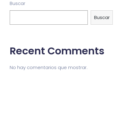
Buscar
Buscar
Recent Comments
No hay comentarios que mostrar.