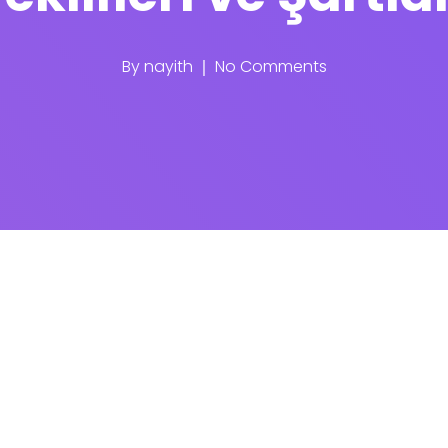
By
nayith
No Comments