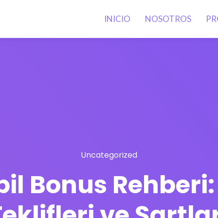
INICIO
NOSOTROS
PR
Uncategorized
il Bonus Rehberi
eklifleri ve Şartla