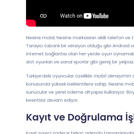
Nesine mobil, Nesine markasının akıllı telefon ve 
Tarayıcı tabanlı bir versiyon olduğu gibi Android 
internet bağlantısı olan her yerde oyun oynamak 
slot oyunları ve sanal sporlar gibi geniş bir yelpaze
Türkiye’deki oyuncular özellikle
mobil deneyimin a
konusunda yüksek beklentilere sahip. Nesine mobil
sunucular ve yerel ödeme altyapısı kullanıyor. Bö
kesintisiz devam ediyor.
Kayıt ve Doğrulama İş
Kayıt süreci sadece birkaç adımda tamamlanabili