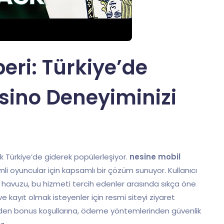
eri: Türkiye’de
sino Deneyiminizi
 Türkiye’de giderek popülerleşiyor.
nesine mobil
 oyuncular için kapsamlı bir çözüm sunuyor. Kullanıcı
n havuzu, bu hizmeti tercih edenler arasında sıkça öne
ve kayıt olmak isteyenler için resmi siteyi ziyaret
inden bonus koşullarına, ödeme yöntemlerinden güvenlik