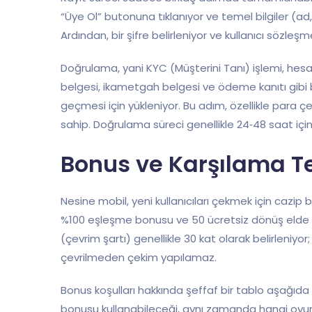
“Üye Ol” butonuna tıklanıyor ve temel bilgiler (ad,
Ardından, bir şifre belirleniyor ve kullanıcı sözleş
Doğrulama, yani KYC (Müşterini Tanı) işlemi, hesa
belgesi, ikametgah belgesi ve ödeme kanıtı gib
geçmesi için yükleniyor. Bu adım, özellikle para
sahip. Doğrulama süreci genellikle 24‑48 saat iç
Bonus ve Karşılama Tek
Nesine mobil, yeni kullanıcıları çekmek için cazip
%100 eşleşme bonusu ve 50 ücretsiz dönüş elde e
(çevrim şartı) genellikle 30 kat olarak belirleniyor
çevrilmeden çekim yapılamaz.
Bonus koşulları hakkında şeffaf bir tablo aşağıda 
bonusu kullanabileceği, aynı zamanda hangi oyu