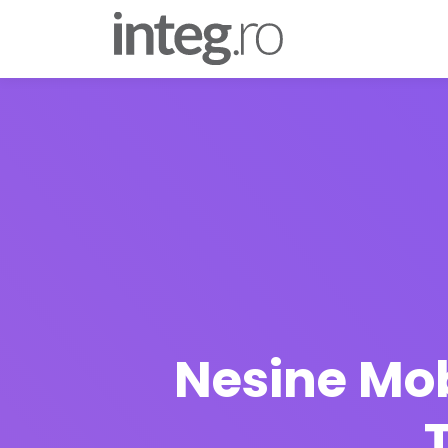
Nesine Mob
T