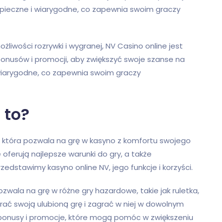
zpieczne i wiarygodne, co zapewnia swoim graczy
ożliwości rozrywki i wygranej, NV Casino online jest
bonusów i promocji, aby zwiększyć swoje szanse na
 wiarygodne, co zapewnia swoim graczy
 to?
, która pozwala na grę w kasyno z komfortu swojego
 oferują najlepsze warunki do gry, a także
edstawimy kasyno online NV, jego funkcje i korzyści.
zwala na grę w różne gry hazardowe, takie jak ruletka,
brać swoją ulubioną grę i zagrać w niej w dowolnym
e bonusy i promocje, które mogą pomóc w zwiększeniu