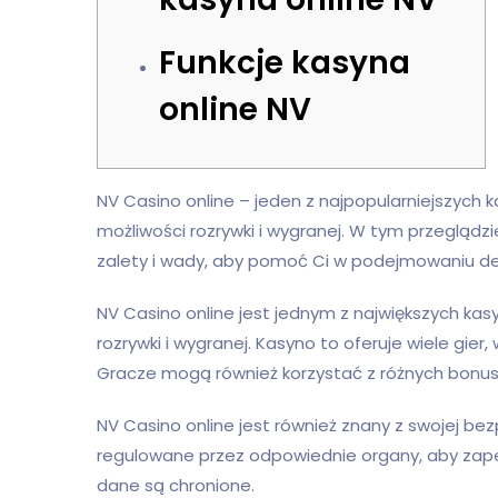
Funkcje kasyna
online NV
NV Casino online – jeden z najpopularniejszych k
możliwości rozrywki i wygranej. W tym przeglądzie
zalety i wady, aby pomoć Ci w podejmowaniu dec
NV Casino online jest jednym z największych kasy
rozrywki i wygranej. Kasyno to oferuje wiele gier, 
Gracze mogą również korzystać z różnych bonusó
NV Casino online jest również znany z swojej bez
regulowane przez odpowiednie organy, aby zap
dane są chronione.