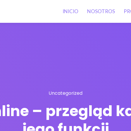
INICIO
NOSOTROS
PR
Uncategorized
line – przegląd ka
jego funkcji