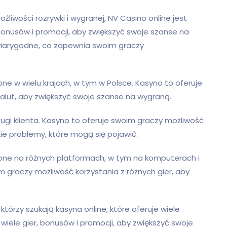
ożliwości rozrywki i wygranej, NV Casino online jest
bonusów i promocji, aby zwiększyć swoje szanse na
 wiarygodne, co zapewnia swoim graczy
ne w wielu krajach, w tym w Polsce. Kasyno to oferuje
alut, aby zwiększyć swoje szanse na wygraną.
ługi klienta. Kasyno to oferuje swoim graczy możliwość
kie problemy, które mogą się pojawić.
ępne na różnych platformach, w tym na komputerach i
 graczy możliwość korzystania z różnych gier, aby
tórzy szukają kasyna online, które oferuje wiele
 wiele gier, bonusów i promocji, aby zwiększyć swoje