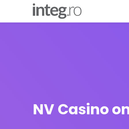
NV Casino on