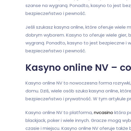
szanse na wygraną. Ponadto, kasyno to jest be
bezpieczeństwo i pewność.
Jeśli szukasz kasyna online, które oferuje wiele m
dobrym wyborem. Kasyno to oferuje wiele gier, 
wygraną. Ponadto, kasyno to jest bezpieczne i
bezpieczeństwo i pewność.
Kasyno online NV – co
Kasyno online NV to nowoczesna forma rozrywki
domu. Dziś, wiele osób szuka kasyna online, które
bezpieczeństwo i prywatność. W tym artykule prz
Kasyno online NV to platforma,
nvcasino
która po
blackjack, poker i wiele innych. Gracze mogą wy
czasie i miejscu. Kasyno online NV oferuje takż