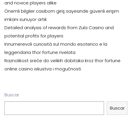
and novice players alike
Önemli bilgiler casibom giriş sayesinde güvenli erişim
imkanı sunuyor artık
Detailed analysis of rewards from Zula Casino and
potential profits for players
Innumerevoli curiosità sul mondo esoterico e la
leggendaria thor fortune rivelata
Raznolikost sreće do velikih dobitaka kroz thor fortune
online casino iskustva i mogućnosti
Buscar
Buscar