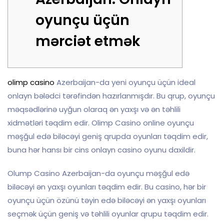
oyunçu üçün
mərciət etmək
olimp casino
Azerbaijan-da yeni oyunçu üçün ideal
onlayn bələdci tərəfindən hazırlanmışdır. Bu qrup, oyunçu
məqsədlərinə uyğun olaraq ən yaxşı və ən təhlili
xidmətləri təqdim edir. Olimp Casino online oyunçu
məşğul edə biləcəyi geniş qrupda oyunları təqdim edir,
buna hər hansı bir cins onlayn casino oyunu daxildir.
Olump Casino Azerbaijan-da oyunçu məşğul edə
biləcəyi ən yaxşı oyunları təqdim edir. Bu casino, hər bir
oyunçu üçün özünü təyin edə biləcəyi ən yaxşı oyunları
seçmək üçün geniş və təhlili oyunlar qrupu təqdim edir.