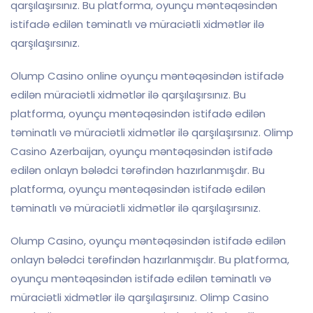
qarşılaşırsınız. Bu platforma, oyunçu məntəqəsindən
istifadə edilən təminatlı və müraciətli xidmətlər ilə
qarşılaşırsınız.
Olump Casino online oyunçu məntəqəsindən istifadə
edilən müraciətli xidmətlər ilə qarşılaşırsınız. Bu
platforma, oyunçu məntəqəsindən istifadə edilən
təminatlı və müraciətli xidmətlər ilə qarşılaşırsınız. Olimp
Casino Azerbaijan, oyunçu məntəqəsindən istifadə
edilən onlayn bələdci tərəfindən hazırlanmışdır. Bu
platforma, oyunçu məntəqəsindən istifadə edilən
təminatlı və müraciətli xidmətlər ilə qarşılaşırsınız.
Olump Casino, oyunçu məntəqəsindən istifadə edilən
onlayn bələdci tərəfindən hazırlanmışdır. Bu platforma,
oyunçu məntəqəsindən istifadə edilən təminatlı və
müraciətli xidmətlər ilə qarşılaşırsınız. Olimp Casino