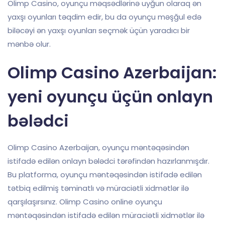
Olimp Casino, oyunçu məqsədlərinə uyğun olaraq ən
yaxşı oyunları təqdim edir, bu da oyunçu məşğul edə
biləcəyi ən yaxşı oyunları seçmək üçün yaradıcı bir
mənbə olur.
Olimp Casino Azerbaijan:
yeni oyunçu üçün onlayn
bələdci
Olimp Casino Azerbaijan, oyunçu məntəqəsindən
istifadə edilən onlayn bələdci tərəfindən hazırlanmışdır.
Bu platforma, oyunçu məntəqəsindən istifadə edilən
tətbiq edilmiş təminatlı və müraciətli xidmətlər ilə
qarşılaşırsınız. Olimp Casino online oyunçu
məntəqəsindən istifadə edilən müraciətli xidmətlər ilə