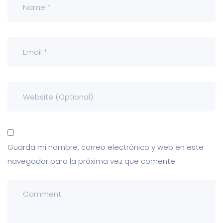
Guarda mi nombre, correo electrónico y web en este
navegador para la próxima vez que comente.