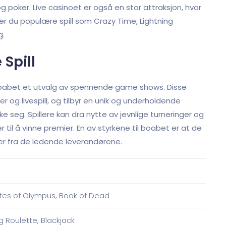
og poker. Live casinoet er også en stor attraksjon, hvor
ner du populære spill som Crazy Time, Lightning
g.
Spill
lbyr boabet et utvalg av spennende game shows. Disse
 og livespill, og tilbyr en unik og underholdende
e seg. Spillere kan dra nytte av jevnlige turneringer og
til å vinne premier. En av styrkene til boabet er at de
ler fra de ledende leverandørene.
es of Olympus, Book of Dead
g Roulette, Blackjack