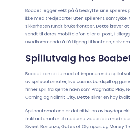
Boabet legger vekt på å beskytte sine spilleres p
ikke med tredjeparter uten spillerens samtykke.
sikkerheten rundt brukerkontoer. Dette krever at 
sendt til deres mobiltelefon eller e-post, i tilleg
uvedkommende å få tilgang til kontoen, selv om d
Spillutvalg hos Boabe
Boabet kan skilte med et imponerende spillutvalg s
av spilleautomater, live casino, bordspill og game
finner spill fra kjente navn som Pragmatic Play, 
Gaming og Nolimit City. Dette sikrer en høy kval
Spilleautomatene er definitivt en av høydepunkte
fruktautomater til moderne videoslots med spen
Sweet Bonanza, Gates of Olympus, og Money Train