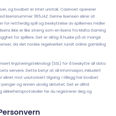
sinoer, og boabet er intet unntak. Casinoet opererer
d lisensnummer 365JAZ. Denne lisensen sikrer at
for rettferdig spill og beskyttelse av spillernes midler
sens ikke er like streng som en lisens fra Malta Gaming
trygghet for spillere. Det er viktig å huske på at mange
senser, da det norske regelverket rundt online gambling
ansert krypteringsteknologi (SSL) for å beskytte all data
ts servere. Dette betyr at all informasjon, inkludert
r sikret mot uautorisert tilgang. I tillegg har boabet
 penger og annen ulovlig aktivitet. Det er alltid
g sikkerhetsprotokoller før du registrerer deg og
 Personvern