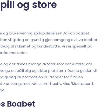
pill og store
de og brukervennlig spillopplevelse? Da kan boabet
lsen vil gi deg en grundig gjennomgang av hva boabet
llutvalg til sikkerhet og kundestøtte. Vi ser spesielt på
norske markedet.
riv, og det finnes mange aktører som konkurrerer om
velge en pålitelig og sikker plattform. Denne guiden vil
g gi deg all informasjon du trenger for å ta en
vante betalingsmetoder, som Trustly, Visa/Mastercard,
rge.
os Boabet