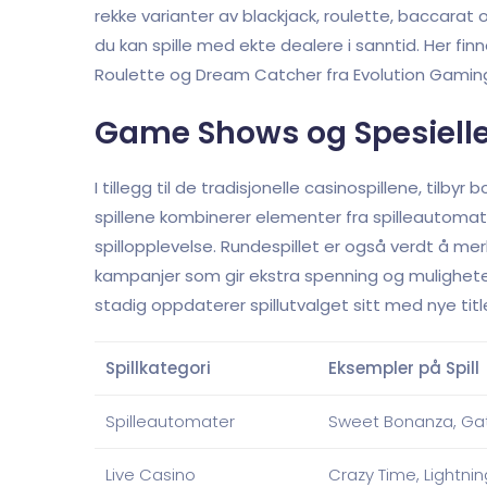
rekke varianter av blackjack, roulette, baccarat 
du kan spille med ekte dealere i sanntid. Her fin
Roulette og Dream Catcher fra Evolution Gamin
Game Shows og Spesielle 
I tillegg til de tradisjonelle casinospillene, ti
spillene kombinerer elementer fra spilleautomater
spillopplevelse. Rundespillet er også verdt å merk
kampanjer som gir ekstra spenning og muligheter 
stadig oppdaterer spillutvalget sitt med nye tit
Spillkategori
Eksempler på Spill
Spilleautomater
Sweet Bonanza, Gat
Live Casino
Crazy Time, Lightnin