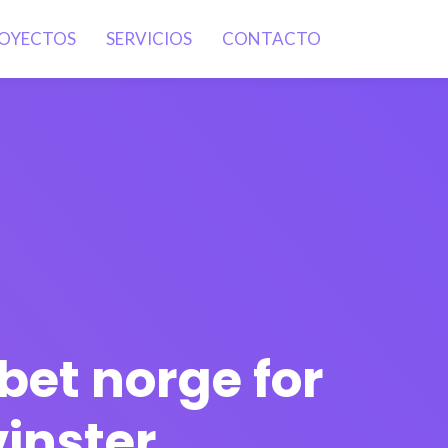
OYECTOS
SERVICIOS
CONTACTO
bet norge for
vinster