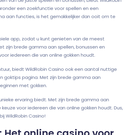
den van de juiste spellen en bonussen, biedt WildRobin
aronder een zoekfunctie voor spellen en een
a aan functies, is het gemakkelijker dan ooit om te
biele app, zodat u kunt genieten van de meest
 Met zijn brede gamma aan spellen, bonussen en
 voor iedereen die van online gokken houdt.
tuur, biedt WildRobin Casino ook een aantal nuttige
en goktips pagina. Met zijn brede gamma aan
 beginnen met gokken.
 unieke ervaring biedt. Met zijn brede gamma aan
e keuze voor iedereen die van online gokken houdt. Dus,
ij WildRobin Casino!
 Het online casino voor