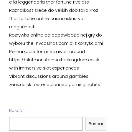
e la leggendaria thor fortune rivelata
Raznolikost sreće do velikih dobitaka kroz
thor fortune online casino iskustva i
mogućnosti
Rozrywka online od odpowiedzialnej gry do
wyboru the-nvcasinos.com.pl z korzyściami
Remarkable fortunes await around
https://slotmonster-unitedkingdom.co.uk
with immersive slot experiences
Vibrant discussions around gambles-
zens.co.uk foster balanced gaming habits
Buscar
Buscar