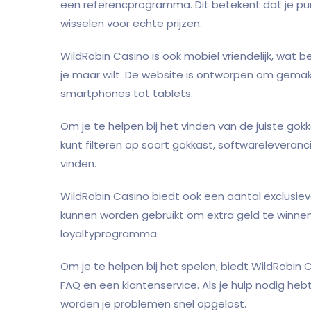
een referencprogramma. Dit betekent dat je pun
wisselen voor echte prijzen.
WildRobin Casino is ook mobiel vriendelijk, wat 
je maar wilt. De website is ontworpen om gemakk
smartphones tot tablets.
Om je te helpen bij het vinden van de juiste gok
kunt filteren op soort gokkast, softwareleveranci
vinden.
WildRobin Casino biedt ook een aantal exclusi
kunnen worden gebruikt om extra geld te winnen
loyaltyprogramma.
Om je te helpen bij het spelen, biedt WildRobi
FAQ en een klantenservice. Als je hulp nodig he
worden je problemen snel opgelost.