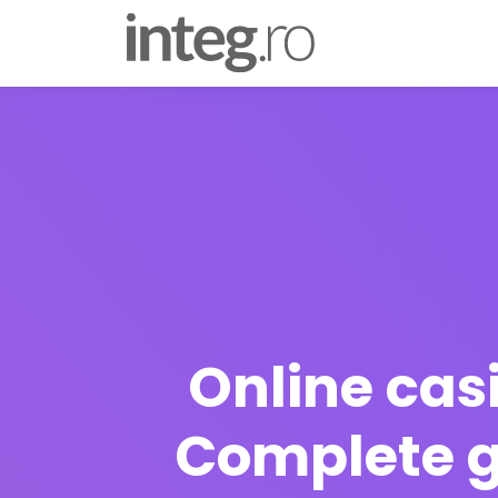
Online cas
Complete g