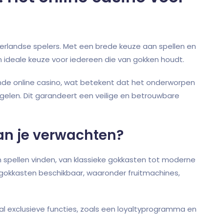
derlandse spelers. Met een brede keuze aan spellen en
n ideale keuze voor iedereen die van gokken houdt.
nde online casino, wat betekent dat het onderworpen
gelen. Dit garandeert een veilige en betrouwbare
an je verwachten?
 spellen vinden, van klassieke gokkasten tot moderne
en gokkasten beschikbaar, waaronder fruitmachines,
l exclusieve functies, zoals een loyaltyprogramma en