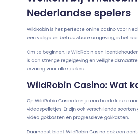
Nederlandse spelers
WildRobin is het perfecte online casino voor Ne
een veilige en betrouwbare omgeving, is het ee
Om te beginnen, is WildRobin een licentiehoude
is aan strenge regelgeving en veiligheidsmaatre
ervaring voor alle spelers.
WildRobin Casino: Wat k
Op WildRobin Casino kan je een brede keuze aan
videospelletjes. Er zijn ook verschillende soort
video gokkasten en progressieve gokkasten.
Daarnaast biedt WildRobin Casino ook een aanta