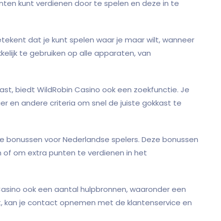
ten kunt verdienen door te spelen en deze in te
betekent dat je kunt spelen waar je maar wilt, wanneer
elijk te gebruiken op alle apparaten, van
kast, biedt WildRobin Casino ook een zoekfunctie. Je
er en andere criteria om snel de juiste gokkast te
eve bonussen voor Nederlandse spelers. Deze bonussen
 of om extra punten te verdienen in het
n Casino ook een aantal hulpbronnen, waaronder een
bt, kan je contact opnemen met de klantenservice en