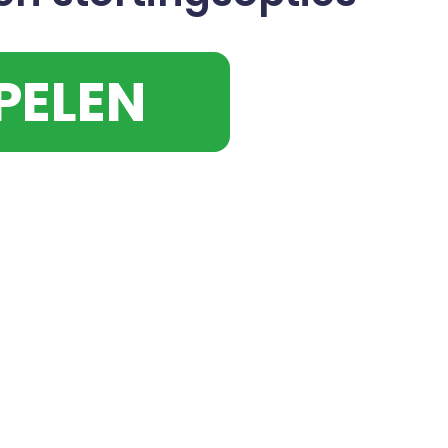
SPELEN