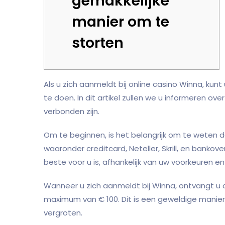
gemakkelijke
manier om te
storten
Als u zich aanmeldt bij online casino Winna, kun
te doen. In dit artikel zullen we u informeren o
verbonden zijn.
Om te beginnen, is het belangrijk om te weten
waaronder creditcard, Neteller, Skrill, en bankove
beste voor u is, afhankelijk van uw voorkeuren e
Wanneer u zich aanmeldt bij Winna, ontvangt u 
maximum van € 100. Dit is een geweldige manier
vergroten.