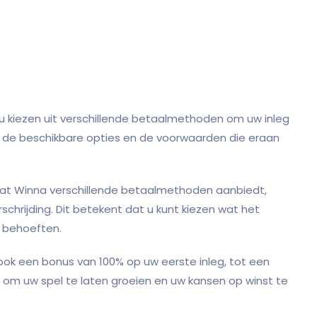
t u kiezen uit verschillende betaalmethoden om uw inleg
ver de beschikbare opties en de voorwaarden die eraan
 dat Winna verschillende betaalmethoden aanbiedt,
rschrijding. Dit betekent dat u kunt kiezen wat het
n behoeften.
ook een bonus van 100% op uw eerste inleg, tot een
 om uw spel te laten groeien en uw kansen op winst te