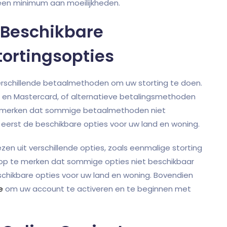
 een minimum aan moeilijkheden.
 Beschikbare
ortingsopties
t verschillende betaalmethoden om uw storting te doen.
sa en Mastercard, of alternatieve betalingsmethoden
op te merken dat sommige betaalmethoden niet
er eerst de beschikbare opties voor uw land en woning.
ezen uit verschillende opties, zoals eenmalige storting
 op te merken dat sommige opties niet beschikbaar
beschikbare opties voor uw land en woning. Bovendien
e
om uw account te activeren en te beginnen met