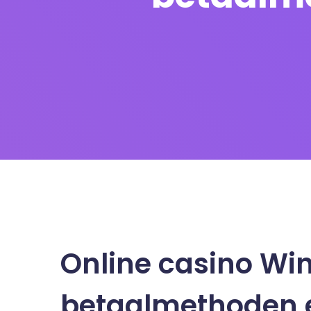
Online casino Wi
betaalmethoden e