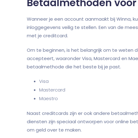
Betaalmethoden voor 
Wanneer je een account aanmaakt bij Winna, kun
inloggegevens veilig te stellen. Een van de mees
met je creditcard.
Om te beginnen, is het belangrijk om te weten d
accepteert, waaronder Visa, Mastercard en Maest
betaalmethode die het beste bij je past.
Visa
Mastercard
Maestro
Naast creditcards zijn er ook andere betaalmetho
diensten zijn speciaal ontworpen voor online be
om geld over te maken.