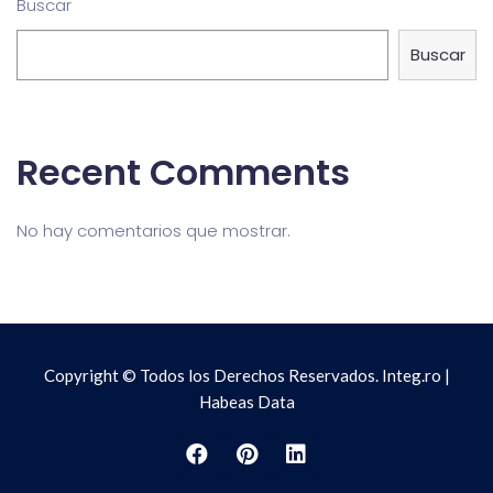
Buscar
Buscar
Recent Comments
No hay comentarios que mostrar.
Copyright © Todos los Derechos Reservados. Integ.ro |
Habeas Data