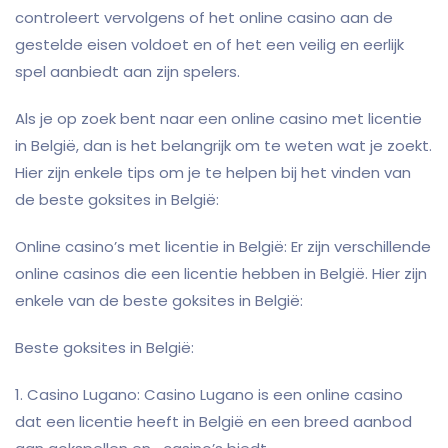
controleert vervolgens of het online casino aan de
gestelde eisen voldoet en of het een veilig en eerlijk
spel aanbiedt aan zijn spelers.
Als je op zoek bent naar een online casino met licentie
in België, dan is het belangrijk om te weten wat je zoekt.
Hier zijn enkele tips om je te helpen bij het vinden van
de beste goksites in België:
Online casino’s met licentie in België: Er zijn verschillende
online casinos die een licentie hebben in België. Hier zijn
enkele van de beste goksites in België:
Beste goksites in België:
1. Casino Lugano: Casino Lugano is een online casino
dat een licentie heeft in België en een breed aanbod