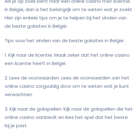
Als je op zoek bent naar een online casino met licentie
in België, dan is het belangrijk om te weten wat je zoekt.
Hier zijn enkele tips om je te helpen bij het vinden van
de beste goksites in België:
Tips voor het vinden van de beste goksites in België:
1. Kijk naar de licentie: Maak zeker dat het online casino
een licentie heeft in België.
2. Lees de voorwaarden: Lees de voorwaarden van het
online casino zorgvuldig door om te weten wat je kunt
verwachten.
3. Kijk naar de gokspellen: Kijk naar de gokspellen die het
online casino aanbiedt en kies het spel dat het beste
bij je past.