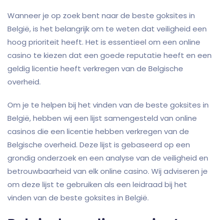
Wanneer je op zoek bent naar de beste goksites in
België, is het belangrijk om te weten dat veiligheid een
hoog prioriteit heeft. Het is essentieel om een online
casino te kiezen dat een goede reputatie heeft en een
geldig licentie heeft verkregen van de Belgische
overheid.
Om je te helpen bij het vinden van de beste goksites in
België, hebben wij een lijst samengesteld van online
casinos die een licentie hebben verkregen van de
Belgische overheid. Deze lijst is gebaseerd op een
grondig onderzoek en een analyse van de veiligheid en
betrouwbaarheid van elk online casino. Wij adviseren je
om deze lijst te gebruiken als een leidraad bij het
vinden van de beste goksites in België.