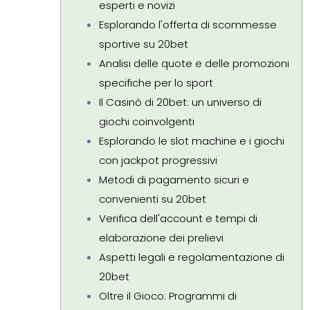
esperti e novizi
Esplorando l'offerta di scommesse
sportive su 20bet
Analisi delle quote e delle promozioni
specifiche per lo sport
Il Casinò di 20bet: un universo di
giochi coinvolgenti
Esplorando le slot machine e i giochi
con jackpot progressivi
Metodi di pagamento sicuri e
convenienti su 20bet
Verifica dell'account e tempi di
elaborazione dei prelievi
Aspetti legali e regolamentazione di
20bet
Oltre il Gioco: Programmi di