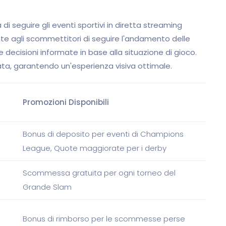
 di seguire gli eventi sportivi in diretta streaming
e agli scommettitori di seguire l'andamento delle
ecisioni informate in base alla situazione di gioco.
ta, garantendo un'esperienza visiva ottimale.
Promozioni Disponibili
Bonus di deposito per eventi di Champions
League, Quote maggiorate per i derby
Scommessa gratuita per ogni torneo del
Grande Slam
Bonus di rimborso per le scommesse perse