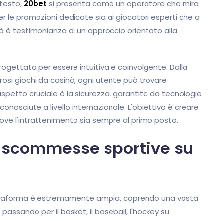
ntesto,
20bet
si presenta come un operatore che mira
per le promozioni dedicate sia ai giocatori esperti che a
tà è testimonianza di un approccio orientato alla
ogettata per essere intuitiva e coinvolgente. Dalla
osi giochi da casinò, ogni utente può trovare
aspetto cruciale è la sicurezza, garantita da tecnologie
conosciute a livello internazionale. L'obiettivo è creare
ove l'intrattenimento sia sempre al primo posto.
di scommesse sportive su
attaforma è estremamente ampia, coprendo una vasta
 passando per il basket, il baseball, l'hockey su