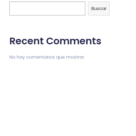
Buscar
Recent Comments
No hay comentarios que mostrar.