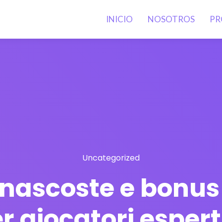
INICIO
NOSOTROS
PR
Uncategorized
nascoste e bonus 
r giocatori esperti