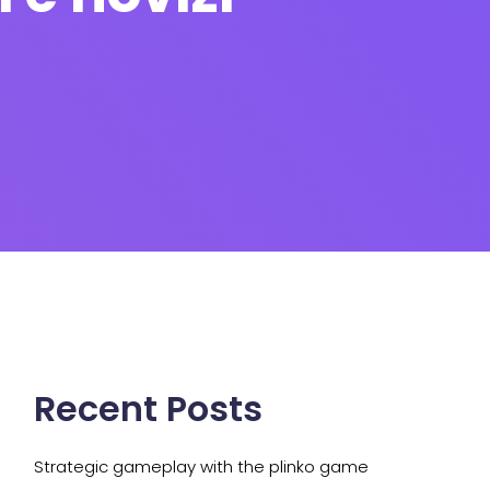
Recent Posts
Strategic gameplay with the plinko game