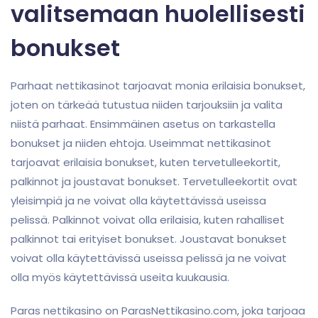
valitsemaan huolellisesti
bonukset
Parhaat nettikasinot tarjoavat monia erilaisia bonukset,
joten on tärkeää tutustua niiden tarjouksiin ja valita
niistä parhaat. Ensimmäinen asetus on tarkastella
bonukset ja niiden ehtoja. Useimmat nettikasinot
tarjoavat erilaisia bonukset, kuten tervetulleekortit,
palkinnot ja joustavat bonukset. Tervetulleekortit ovat
yleisimpiä ja ne voivat olla käytettävissä useissa
pelissä. Palkinnot voivat olla erilaisia, kuten rahalliset
palkinnot tai erityiset bonukset. Joustavat bonukset
voivat olla käytettävissä useissa pelissä ja ne voivat
olla myös käytettävissä useita kuukausia.
Paras nettikasino on ParasNettikasino.com, joka tarjoaa