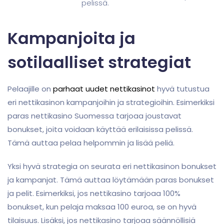
pelissä.
Kampanjoita ja
sotilaalliset strategiat
Pelaajille on
parhaat uudet nettikasinot
hyvä tutustua
eri nettikasinon kampanjoihin ja strategioihin. Esimerkiksi
paras nettikasino Suomessa tarjoaa joustavat
bonukset, joita voidaan käyttää erilaisissa pelissä.
Tämä auttaa pelaa helpommin ja lisää peliä.
Yksi hyvä strategia on seurata eri nettikasinon bonukset
ja kampanjat. Tämä auttaa löytämään paras bonukset
ja pelit. Esimerkiksi, jos nettikasino tarjoaa 100%
bonukset, kun pelaja maksaa 100 euroa, se on hyvä
tilaisuus. Lisäksi, jos nettikasino tarjoaa säännöllisiä