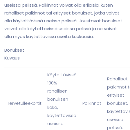
useissa pelissä. Palkinnot voivat olla erilaisia, kuten
rahalliset palkinnot tai erityiset bonukset, jotka voivat
olla käytettävissä useissa pelissä. Joustavat bonukset
voivat olla käytettävissä useissa pelissä ja ne voivat
olla myös käytettävissä useita kuukausia.
Bonukset
Kuvaus
Käytettävissä
Rahalliset
100%
palkinnot t
rahallisen
erityiset
bonuksen
Tervetulleekortit
Palkinnot
bonukset,
koko,
käytettävi
käytettävissä
useissa
useissa
pelissä.