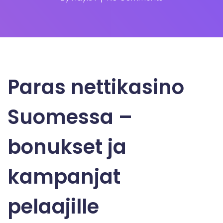
Paras nettikasino
Suomessa –
bonukset ja
kampanjat
pelaajille