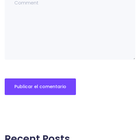
Recent Posts