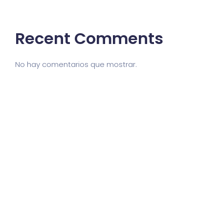
Recent Comments
No hay comentarios que mostrar.