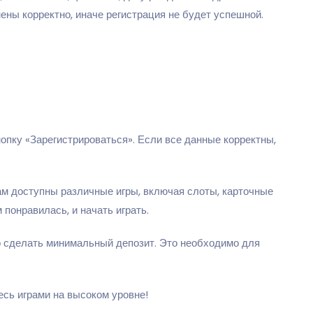
нены корректно, иначе регистрация не будет успешной.
опку «Зарегистрироваться». Если все данные корректны,
 Вам доступны различные игры, включая слоты, карточные
 понравилась, и начать играть.
о сделать минимальный депозит. Это необходимо для
есь играми на высоком уровне!