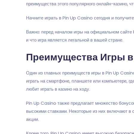
преимущества этого популярного онлайн-казино, что
Начните играть в Pin Up Casino сегодня и получит
Важно: перед началом игры на официальном сайте P
и что игра является легальной в вашей стране.
Преимущества Игры в 
Один из главных преимуществ игры в Pin Up Casin
играть на смартфоне, планшете или компьютере, гд
любит играть в казино на ходу.
Pin Up Casino также предлагает множество бонусов
высокими ставками. Некоторые из них включают в 
акции.
Кроме того, Pin Up Casino имеет высокую безопас