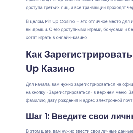
доступа третьих лиц, и все транзакции проходят ч
В целом, Pin Up Casino – это отличное место для 
выигрыши. С его доступными играми, бонусами и бе
хотят играть в онлайн-казино.
Как Зарегистрироватьс
Up Казино
Для начала, вам нужно зарегистрироваться на офиц
на кнопку «Зарегистрироваться» в верхнем меню. З
фамилию, дату рождения и адрес электронной почт
Шаг 1: Введите свои лич
В этом шаге, вам нужно ввести свои личные данные