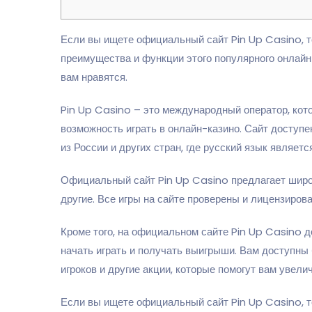
Если вы ищете официальный сайт Pin Up Casino, т
преимущества и функции этого популярного онлайн-
вам нравятся.
Pin Up Casino – это международный оператор, кото
возможность играть в онлайн-казино. Сайт доступе
из России и других стран, где русский язык являет
Официальный сайт Pin Up Casino предлагает широк
другие. Все игры на сайте проверены и лицензирова
Кроме того, на официальном сайте Pin Up Casino 
начать играть и получать выигрыши. Вам доступны
игроков и другие акции, которые помогут вам увелич
Если вы ищете официальный сайт Pin Up Casino, т