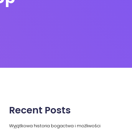
Recent Posts
Wyjątkowa historia bogactwa i możliwości