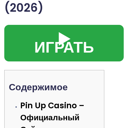
(2026)
▶️
ИГРАТЬ
Содержимое
Pin Up Casino –
Официальный