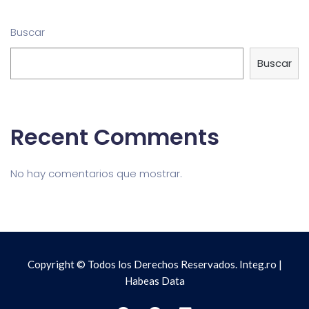
Buscar
Buscar
Recent Comments
No hay comentarios que mostrar.
Copyright © Todos los Derechos Reservados. Integ.ro |
Habeas Data