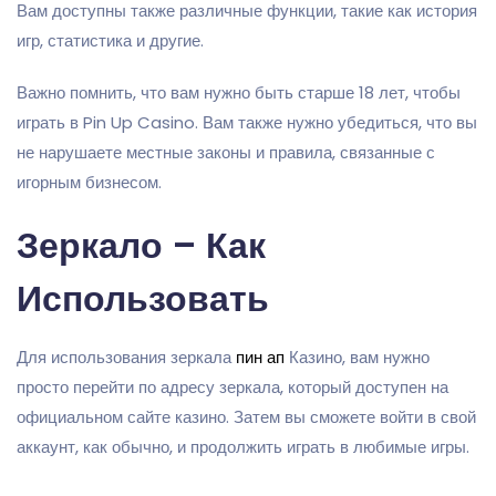
Вам доступны также различные функции, такие как история
игр, статистика и другие.
Важно помнить, что вам нужно быть старше 18 лет, чтобы
играть в Pin Up Casino. Вам также нужно убедиться, что вы
не нарушаете местные законы и правила, связанные с
игорным бизнесом.
Зеркало – Как
Использовать
Для использования зеркала
пин ап
Казино, вам нужно
просто перейти по адресу зеркала, который доступен на
официальном сайте казино. Затем вы сможете войти в свой
аккаунт, как обычно, и продолжить играть в любимые игры.