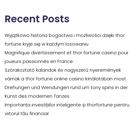
Recent Posts
Wyjątkowa historia bogactwa i możliwości dzięki thor
fortune kryje się w każdym losowaniu
Magnifique divertissement et thor fortune casino pour
joueurs passionnés en France
Szórakoztató kalandok és nagyszerű nyeremények
várnak a thor fortune online casino kínálatában most
Drehungen und Wendungen rund um tony spins in der
Kunst des modernen Tanzes
Importanța investițiilor inteligente și thorfortune pentru
viitorul tău financiar