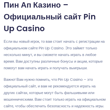
Пин Ап Казино –
Официальный сайт Pin
Up Casino
Если вы новый игрок, то вам стоит начать с регистрации на
официальном сайте Pin Up Casino. Это займет только
несколько минут, и вы сможете начать играть в любое
время. Вам доступны различные бонусы и акции, которые
помогут вам начать играть и получать выигрыши.
Важно! Вам нужно помнить, что Pin Up Casino – это
официальный сайт, и вам не рекомендуется играть на
других сайтах, которые могут быть фальшивыми или
мошенническими. Вам стоит только играть на официальном
сайте, чтобы обеспечить безопасность и надежность игры.