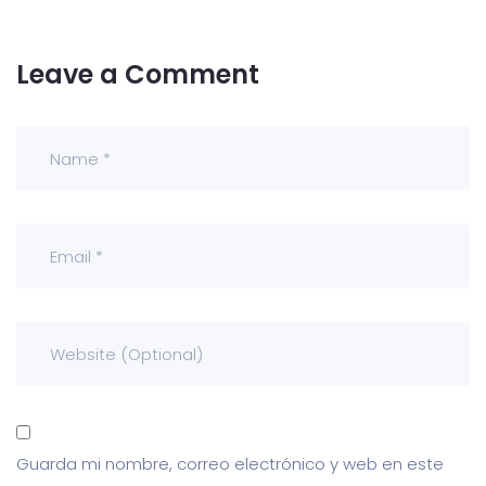
Leave a Comment
Guarda mi nombre, correo electrónico y web en este