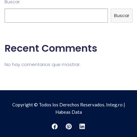
Buscar
Buscar
Recent Comments
No hay comentarios que mostrar.
Copyright © Todos los Derechos Reservados. Integ.ro |
Habeas Data