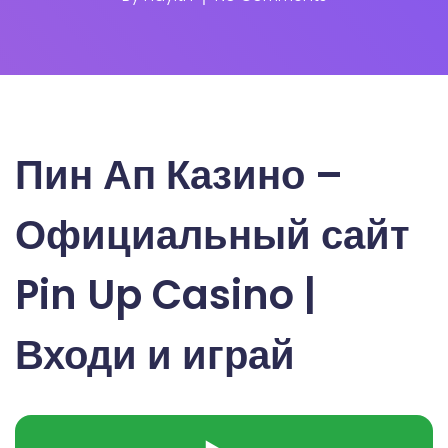
Пин Ап Казино –
Официальный сайт
Pin Up Casino |
Входи и играй