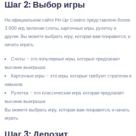
Шаг 2: Выбор игры
На официальном сайте Pin Up Casino представлено более
3 000 игр, включая слоты, карточные игры, рулетку и
другие. Вы можете выбрать игру, которая вам понравится, и
начать играть.
Слоты – это популярные игры, которые предлагают
высокие выигрыши;
Карточные игры – это игры, которые требуют стратегии и
навыков;
Рулетка – это классическая игра, которая предлагает
высокие выигрыши;
Вы можете выбрать игру, которая вам понравится, и начать
играть.
Шаг 3: Депозит