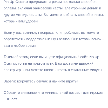
Pin Up Casino предлагает игрокам несколько способов
оплаты, включая банковские карты, электронные деньги и
другие методы оплаты. Вы можете выбрать способ оплаты,
который вам удобен.
Если у вас возникнут вопросы или проблемы, вы можете
обратиться к поддержке Pin Up Casino. Они готовы помочь
вам в любое время.
Таким образом, если вы ищете официальный сайт Pin Up
Casino, то вы на правом пути. Вам доступен широкий
спектр игр, и вы можете начать играть в считанные минуты.
Зарегистрируйтесь сейчас и начните играть!
Обратите внимание, что минимальный возраст для игроков
– 18 лет.