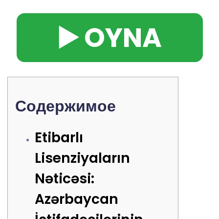
▶️ OYNA
Содержимое
Etibarlı
Lisenziyaların
Nəticəsi:
Azərbaycan