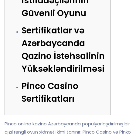
İstifadəçilərinin
Güvənli Oyunu
Sertifikatlar və
Azərbaycanda
Qazino İstehsalinin
Yüksəkləndirilməsi
Pinco Casino
Sertifikatları
Pinco online kazino Azərbaycanda populyarlaşdırılmış bir
qızıl rəngli oyun xidməti kimi tanınır. Pinco Casino və Pinko