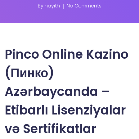
By
nayith
No Comments
Pinco Online Kazino
(Пинко)
Azərbaycanda –
Etibarlı Lisenziyalar
və Sertifikatlar