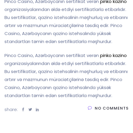
Pinco Casino, Azərbaycanın sertifikat verən
pinko kazino
organizasiyalarından əldə etdiyi sertifikatlarla etibarlıdır.
Bu sertifikatlar, qazino istehsalinin məşhurluq və etibarını
artırır və məzmunun müraciətçilərinə təsdiq edir. Pinco
Casino, Azərbaycanın qazino istehsalında yüksək
standartları təmin edən sertifikatlarla məşhurdur.
Pinco Casino, Azərbaycanın sertifikat verən
pinko kazino
organizasiyalarından əldə etdiyi sertifikatlarla etibarlıdır.
Bu sertifikatlar, qazino istehsalinin məşhurluq və etibarını
artırır və məzmunun müraciətçilərinə təsdiq edir. Pinco
Casino, Azərbaycanın qazino istehsalında yüksək
standartları təmin edən sertifikatlarla məşhurdur.
NO COMMENTS
share: