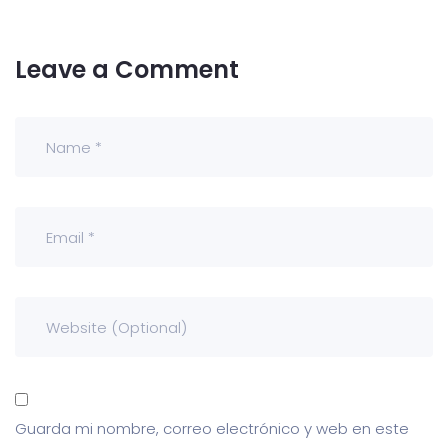
Leave a Comment
Guarda mi nombre, correo electrónico y web en este