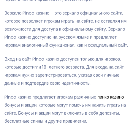
Зеркало Pinco казино – это зеркало официального сайта,
которое позволяет игрокам играть на сайте, не оставляя им
возможности для доступа к официальному сайту. Зеркало
Pinco казино доступно на русском языке и предлагает
игрокам аналогичный функционал, как и официальный сайт.
Вход на сайт Pinco казино доступен только для игроков,
которые достигли 18-летнего возраста. Для входа на сайт
игрокам нужно зарегистрироваться, указав свои личные
данные и подтвердив свою идентичность.
Pinco казино предлагает игрокам различные
пинко казино
бонусы и акции, которые могут помочь им начать играть на
сайте. Бонусы и акции могут включать в себя депозиты,
бесплатные спины и другие привилегии.