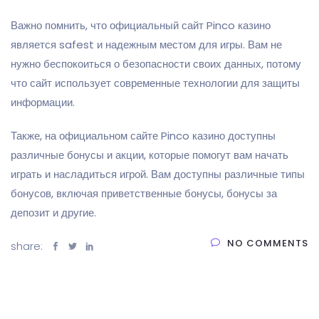
Важно помнить, что официальный сайт Pinco казино
является safest и надежным местом для игры. Вам не
нужно беспокоиться о безопасности своих данных, потому
что сайт использует современные технологии для защиты
информации.
Также, на официальном сайте Pinco казино доступны
различные бонусы и акции, которые помогут вам начать
играть и насладиться игрой. Вам доступны различные типы
бонусов, включая приветственные бонусы, бонусы за
депозит и другие.
NO COMMENTS
share: