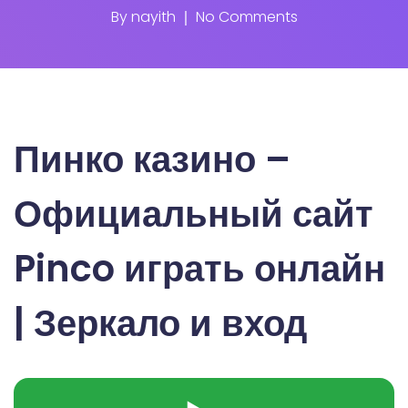
By
nayith
No Comments
Пинко казино –
Официальный сайт
Pinco играть онлайн
| Зеркало и вход