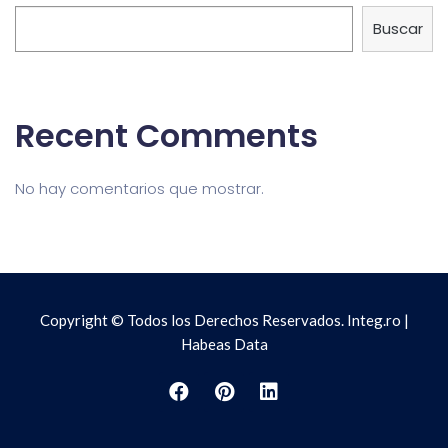
Buscar
Recent Comments
No hay comentarios que mostrar.
Copyright © Todos los Derechos Reservados. Integ.ro |
Habeas Data