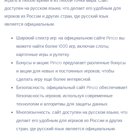
играть в любое время и из любой точки мира. Сайт
доступен на русском языке, что делает его удобным для
игроков из России и других стран, где русский язык
является официальным.
Широкий спектр игр: на официальном сайте Pinco вы
можете найти более 1000 игр, включая слоты,
карточные игры и рулетку.
Бонусы и акции: Pinco предлагает различные бонусы
и акции для новых и постоянных игроков, чтобы
сделать игру еще более интересной.
Безопасность: официальный сайт Pinco обеспечивает
безопасность игроков, используя современные
технологии и алгоритмы для защиты данных.
Многоязычность: сайт доступен на русском языке, что
делает его удобным для игроков из России и других
стран, где русский язык является официальным.