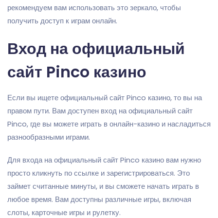
рекомендуем вам использовать это зеркало, чтобы
получить доступ к играм онлайн.
Вход на официальный
сайт Pinco казино
Если вы ищете официальный сайт Pinco казино, то вы на
правом пути. Вам доступен вход на официальный сайт
Pinco, где вы можете играть в онлайн-казино и насладиться
разнообразными играми.
Для входа на официальный сайт Pinco казино вам нужно
просто кликнуть по ссылке и зарегистрироваться. Это
займет считанные минуты, и вы сможете начать играть в
любое время. Вам доступны различные игры, включая
слоты, карточные игры и рулетку.