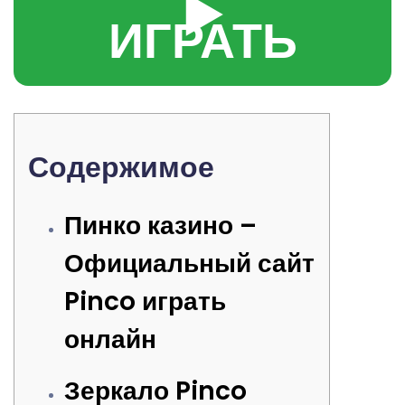
▶️
ИГРАТЬ
Содержимое
Пинко казино –
Официальный сайт
Pinco играть
онлайн
Зеркало Pinco