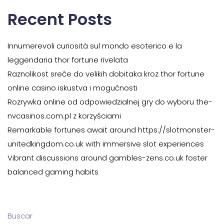
Recent Posts
Innumerevoli curiosità sul mondo esoterico e la
leggendaria thor fortune rivelata
Raznolikost sreće do velikih dobitaka kroz thor fortune
online casino iskustva i mogućnosti
Rozrywka online od odpowiedzialnej gry do wyboru the-
nvcasinos.com.pl z korzyściami
Remarkable fortunes await around https://slotmonster-
unitedkingdom.co.uk with immersive slot experiences
Vibrant discussions around gambles-zens.co.uk foster
balanced gaming habits
Buscar