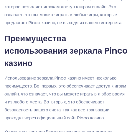
которое позволяет игрокам доступ к играм онлайн. Это
означает, что вы можете играть в любые игры, которые
предлагает Pinco казино, не выходя из вашего интернета.
Преимущества
использования зеркала Pinco
казино
Использование зеркала Pinco казино имеет несколько
преимуществ. Во-первых, это обеспечивает доступ к играм
онлайн, что означает, что вы можете играть в любое время
и из любого места. Во-вторых, это обеспечивает
безопасность вашего счета, так как все транзакции
проходят через официальный сайт Pinco казино.
Кроме того, зеркало Pinco казино позволяет игрокам