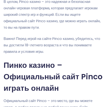
В целом, Pinco казино – это надежная и безопасная
онлайн-игровая платформа, которая предлагает игрокам
широкий спектр игр и функций. Если вы ищете
официальный сайт Pinco казино, где можно играть онлайн,
то вы на правом пути.
Важно! Перед игрой на сайте Pinco казино, убедитесь, что
вы достигли 18-летнего возраста и что вы понимаете
правила и условия игры.
Пинко казино –
Официальный сайт Pinco
играть онлайн
Официальный сайт Pinco – это место, где вы можете