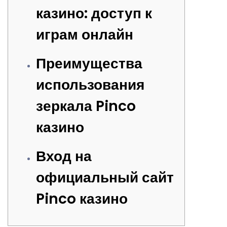
казино: доступ к
играм онлайн
Преимущества
использования
зеркала Pinco
казино
Вход на
официальный сайт
Pinco казино