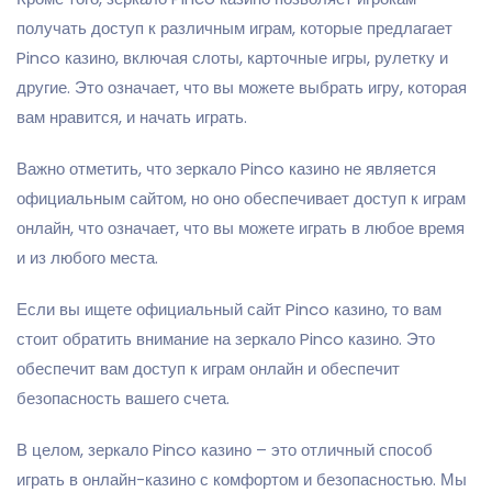
получать доступ к различным играм, которые предлагает
Pinco казино, включая слоты, карточные игры, рулетку и
другие. Это означает, что вы можете выбрать игру, которая
вам нравится, и начать играть.
Важно отметить, что зеркало Pinco казино не является
официальным сайтом, но оно обеспечивает доступ к играм
онлайн, что означает, что вы можете играть в любое время
и из любого места.
Если вы ищете официальный сайт Pinco казино, то вам
стоит обратить внимание на зеркало Pinco казино. Это
обеспечит вам доступ к играм онлайн и обеспечит
безопасность вашего счета.
В целом, зеркало Pinco казино – это отличный способ
играть в онлайн-казино с комфортом и безопасностью. Мы