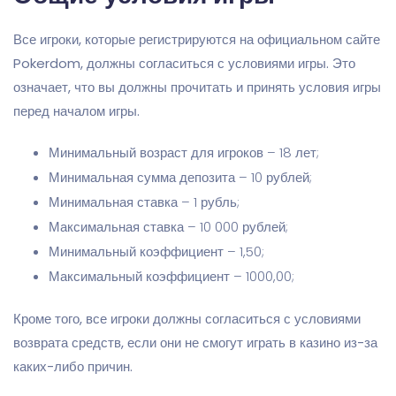
Все игроки, которые регистрируются на официальном сайте
Pokerdom, должны согласиться с условиями игры. Это
означает, что вы должны прочитать и принять условия игры
перед началом игры.
Минимальный возраст для игроков – 18 лет;
Минимальная сумма депозита – 10 рублей;
Минимальная ставка – 1 рубль;
Максимальная ставка – 10 000 рублей;
Минимальный коэффициент – 1,50;
Максимальный коэффициент – 1000,00;
Кроме того, все игроки должны согласиться с условиями
возврата средств, если они не смогут играть в казино из-за
каких-либо причин.