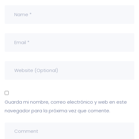
Guarda mi nombre, correo electrónico y web en este
navegador para la próxima vez que comente.