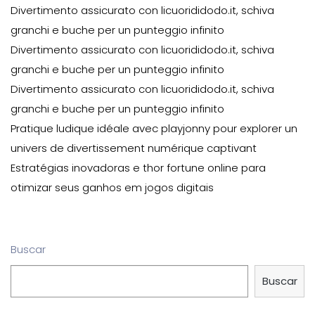
Divertimento assicurato con licuorididodo.it, schiva
granchi e buche per un punteggio infinito
Divertimento assicurato con licuorididodo.it, schiva
granchi e buche per un punteggio infinito
Divertimento assicurato con licuorididodo.it, schiva
granchi e buche per un punteggio infinito
Pratique ludique idéale avec playjonny pour explorer un
univers de divertissement numérique captivant
Estratégias inovadoras e thor fortune online para
otimizar seus ganhos em jogos digitais
Buscar
Buscar