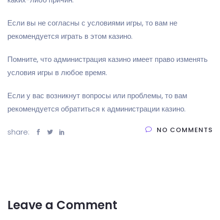
Если вы не согласны с условиями игры, то вам не
рекомендуется играть в этом казино.
Помните, что администрация казино имеет право изменять
условия игры в любое время.
Если у вас возникнут вопросы или проблемы, то вам
рекомендуется обратиться к администрации казино.
NO COMMENTS
share:
Leave a Comment