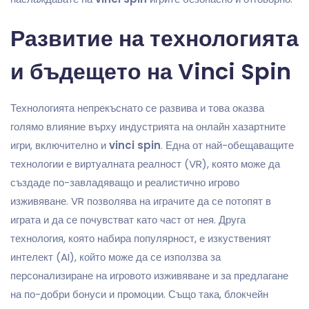
Развитие на технологията
и бъдещето на Vinci Spin
Технологията непрекъснато се развива и това оказва
голямо влияние върху индустрията на онлайн хазартните
игри, включително и
vinci spin
. Една от най-обещаващите
технологии е виртуалната реалност (VR), която може да
създаде по-завладяващо и реалистично игрово
изживяване. VR позволява на играчите да се потопят в
играта и да се почувстват като част от нея. Друга
технология, която набира популярност, е изкуственият
интелект (AI), който може да се използва за
персонализиране на игровото изживяване и за предлагане
на по-добри бонуси и промоции. Също така, блокчейн