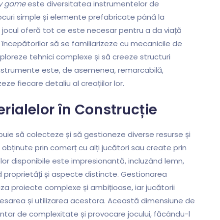
oy game
este diversitatea instrumentelor de
blocuri simple și elemente prefabricate până la
jocul oferă tot ce este necesar pentru a da viață
t începătorilor să se familiarizeze cu mecanicile de
exploreze tehnici complexe și să creeze structuri
 instrumente este, de asemenea, remarcabilă,
ze fiecare detaliu al creațiilor lor.
erialelor în Construcție
rebuie să colecteze și să gestioneze diverse resurse și
 obținute prin comerț cu alți jucători sau create prin
or disponibile este impresionantă, incluzând lemn,
nd proprietăți și aspecte distincte. Gestionarea
iza proiecte complexe și ambițioase, iar jucătorii
cesarea și utilizarea acestora. Această dimensiune de
ntar de complexitate și provocare jocului, făcându-l