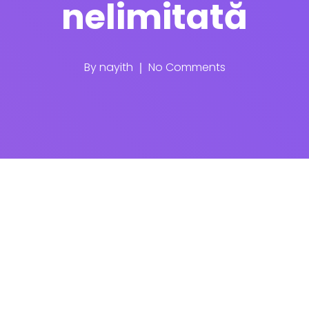
nelimitată
By
nayith
No Comments