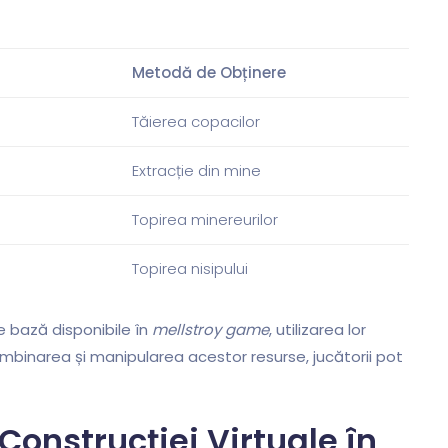
Metodă de Obținere
Tăierea copacilor
Extracție din mine
Topirea minereurilor
Topirea nisipului
e bază disponibile în
mellstroy game
, utilizarea lor
combinarea și manipularea acestor resurse, jucătorii pot
Construcției Virtuale în