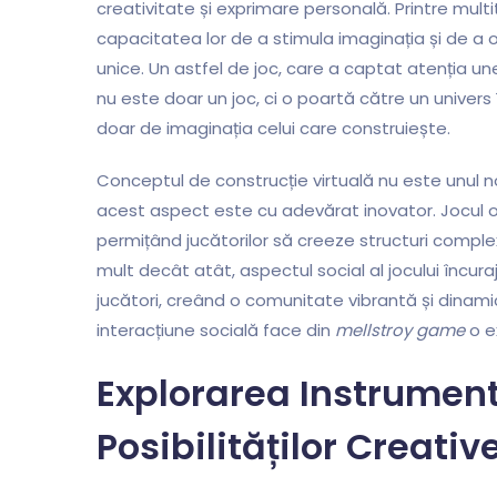
creativitate și exprimare personală. Printre multi
capacitatea lor de a stimula imaginația și de a of
unice. Un astfel de joc, care a captat atenția u
nu este doar un joc, ci o poartă către un univers
doar de imaginația celui care construiește.
Conceptul de construcție virtuală nu este unul 
acest aspect este cu adevărat inovator. Jocul o
permițând jucătorilor să creeze structuri complexe
mult decât atât, aspectul social al jocului încura
jucători, creând o comunitate vibrantă și dinami
interacțiune socială face din
mellstroy game
o ex
Explorarea Instrument
Posibilităților Creativ