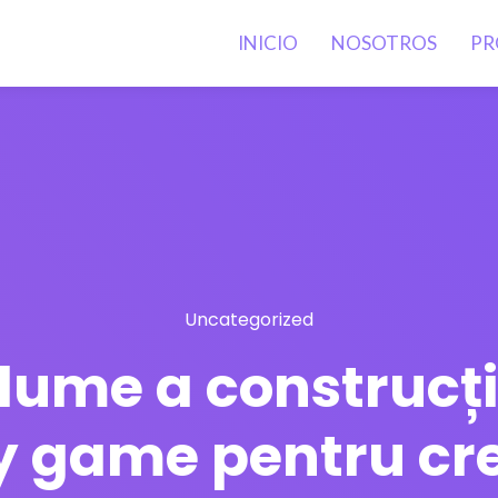
INICIO
NOSOTROS
PR
Uncategorized
ume a construcțiil
y game pentru cre