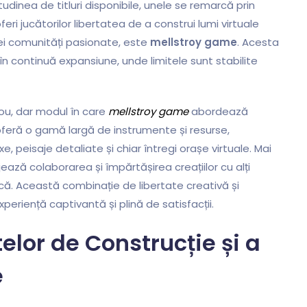
tudinea de titluri disponibile, unele se remarcă prin
eri jucătorilor libertatea de a construi lumi virtuale
nei comunități pasionate, este
mellstroy game
. Acesta
 în continuă expansiune, unde limitele sunt stabilite
nou, dar modul în care
mellstroy game
abordează
feră o gamă largă de instrumente și resurse,
, peisaje detaliate și chiar întregi orașe virtuale. Mai
jează colaborarea și împărtășirea creațiilor cu alți
că. Această combinație de libertate creativă și
periență captivantă și plină de satisfacții.
elor de Construcție și a
e