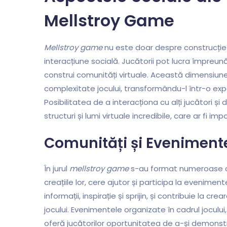
Mellstroy Game
Mellstroy game
nu este doar despre construcție 
interacțiune socială. Jucătorii pot lucra împreună 
construi comunități virtuale. Această dimensiun
complexitate jocului, transformându-l într-o exp
Posibilitatea de a interacționa cu alți jucători 
structuri și lumi virtuale incredibile, care ar fi im
Comunități și Eveniment
În jurul
mellstroy game
s-au format numeroase com
creațiile lor, cere ajutor și participa la evenim
informații, inspirație și sprijin, și contribuie la c
jocului. Evenimentele organizate în cadrul jocului, 
oferă jucătorilor oportunitatea de a-și demonstr