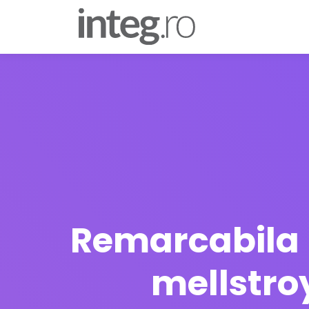
Remarcabila l
mellstro