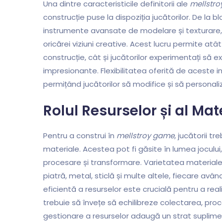
Una dintre caracteristicile definitorii ale
mellstr
construcție puse la dispoziția jucătorilor. De la 
instrumente avansate de modelare și texturare, 
oricărei viziuni creative. Acest lucru permite atâ
construcție, cât și jucătorilor experimentați să 
impresionante. Flexibilitatea oferită de aceste
permițând jucătorilor să modifice și să personalize
Rolul Resurselor și al Mat
Pentru a construi în
mellstroy game
, jucătorii t
materiale. Acestea pot fi găsite în lumea jocului,
procesare și transformare. Varietatea materialel
piatră, metal, sticlă și multe altele, fiecare avâ
eficientă a resurselor este crucială pentru a real
trebuie să învețe să echilibreze colectarea, pro
gestionare a resurselor adaugă un strat suplime