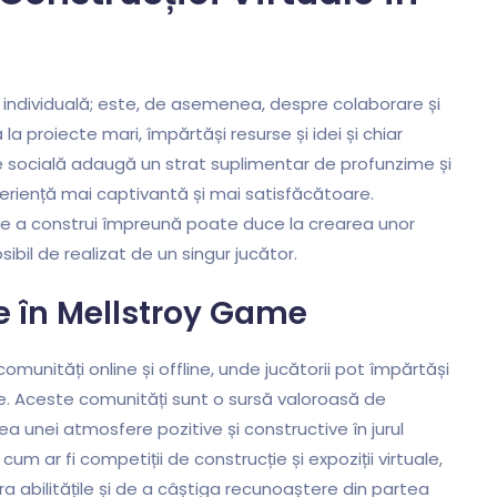
individuală; este, de asemenea, despre colaborare și
la proiecte mari, împărtăși resurse și idei și chiar
e socială adaugă un strat suplimentar de profunzime și
eriență mai captivantă și mai satisfăcătoare.
și de a construi împreună poate duce la crearea unor
posibil de realizat de un singur jucător.
e în Mellstroy Game
unități online și offline, unde jucătorii pot împărtăși
ente. Aceste comunități sunt o sursă valoroasă de
rearea unei atmosfere pozitive și constructive în jurul
cum ar fi competiții de construcție și expoziții virtuale,
a abilitățile și de a câștiga recunoaștere din partea