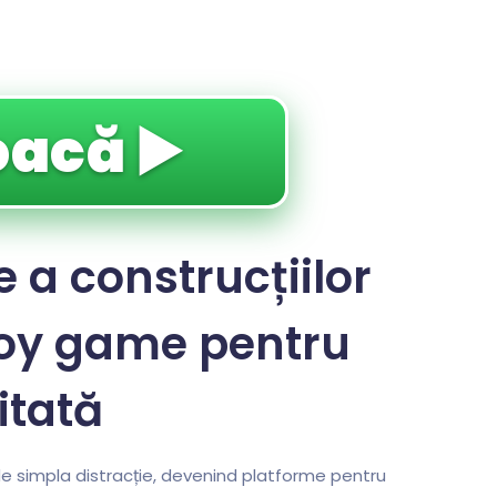
oacă ▶️
a construcțiilor
troy game pentru
itată
o de simpla distracție, devenind platforme pentru