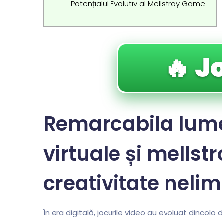
Potențialul Evolutiv al Mellstroy Game
🔥 J
Remarcabila lume 
virtuale și mells
creativitate nelim
În era digitală, jocurile video au evoluat dincol