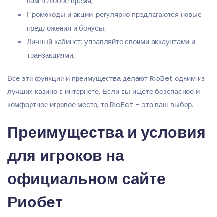
вам в любое время;
Промокоды и акции: регулярно предлагаются новые
предложения и бонусы;
Личный кабинет: управляйте своими аккаунтами и
транзакциями;
Все эти функции и преимущества делают RioBet одним из
лучших казино в интернете. Если вы ищете безопасное и
комфортное игровое место, то RioBet – это ваш выбор.
Преимущества и условия
для игроков на
официальном сайте
Риобет