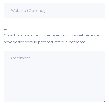
Guarda mi nombre, correo electrónico y web en este
navegador para la próxima vez que comente.