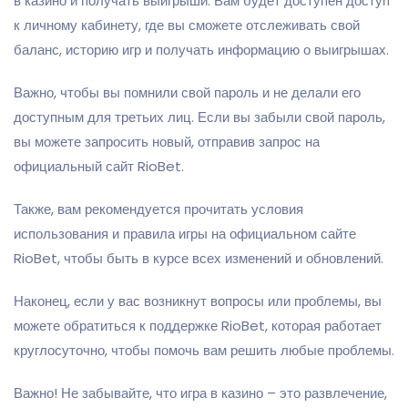
в казино и получать выигрыши. Вам будет доступен доступ
к личному кабинету, где вы сможете отслеживать свой
баланс, историю игр и получать информацию о выигрышах.
Важно, чтобы вы помнили свой пароль и не делали его
доступным для третьих лиц. Если вы забыли свой пароль,
вы можете запросить новый, отправив запрос на
официальный сайт RioBet.
Также, вам рекомендуется прочитать условия
использования и правила игры на официальном сайте
RioBet, чтобы быть в курсе всех изменений и обновлений.
Наконец, если у вас возникнут вопросы или проблемы, вы
можете обратиться к поддержке RioBet, которая работает
круглосуточно, чтобы помочь вам решить любые проблемы.
Важно! Не забывайте, что игра в казино – это развлечение,