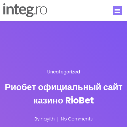
Uncategorized
Риобет официальный сайт
казино RioBet
By
nayith
No Comments