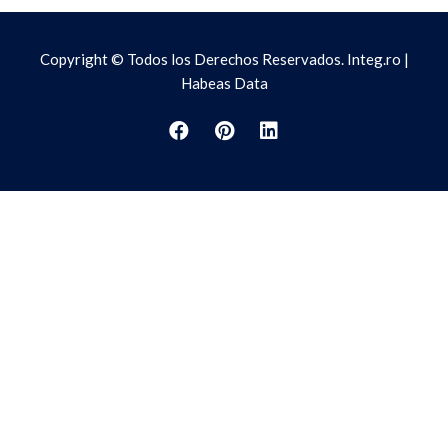
Copyright © Todos los Derechos Reservados. Integ.ro |
Habeas Data