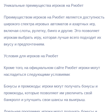
Уникальные преимущества игроков на Риобет
Преимуществом игроков на Риобет является доступность
широкого спектра игровых автоматов и азартных игр,
включая слоты, рулетку, бинго и другие. Это позволяет
игрокам выбрать игру, которая лучше всего подходит их
вкусу и предпочтениям.
Условия для игроков на Риобет
Кроме того, на официальном сайте Риобет игроки могут
насладиться следующими условиями:
Бонусы и промокоды: игроки могут получать бонусы и
промокоды, которые позволяют им увеличить свой
банкролл и улучшить свои шансы на выигрыш.
Лояльная программа: игроки могут получать бонусы и