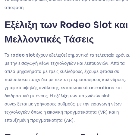
απόφαση.
Εξέλιξη των Rodeo Slot και
Μελλοντικές Τάσεις
Τα
rodeo slot
έχουν εξελιχθεί σημαντικά τα τελευταία χρόνια,
με την εισαγωγή νέων τεχνολογιών και λειτουργιών. Από τα
απλά μηχανήματα με τρεις κυλίνδρους, έχουμε φτάσει σε
πολύπλοκα παιχνίδια με πέντε ή περισσότερους κυλίνδρους,
γραφικά υψηλής ανάλυσης, εντυπωσιακά animations και
διαδραστικά μπόνους. Η εξέλιξη των παιχνιδιών slot
συνεχίζεται με γρήγορους ρυθμούς, με την εισαγωγή νέων
τεχνολογιών όπως η εικονική πραγματικότητα (VR) και η
επαυξημένη πραγματικότητα (AR).