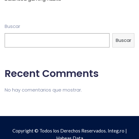
Buscar
Buscar
Recent Comments
No hay comentarios que mostrar.
Copyright © Todos los Derechos Reservados. Integ.ro |
Habeas Data