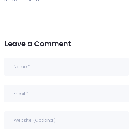
Leave a Comment