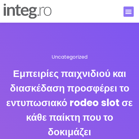
Uncategorized
Εμπειρίες παιχνιδιού και
διασκέδαση προσφέρει το
εντυπωσιακό rodeo slot σε
κάθε παίκτη που το
δοκιμάζει