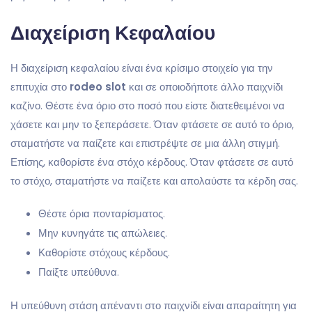
Διαχείριση Κεφαλαίου
Η διαχείριση κεφαλαίου είναι ένα κρίσιμο στοιχείο για την
επιτυχία στο
rodeo slot
και σε οποιοδήποτε άλλο παιχνίδι
καζίνο. Θέστε ένα όριο στο ποσό που είστε διατεθειμένοι να
χάσετε και μην το ξεπεράσετε. Όταν φτάσετε σε αυτό το όριο,
σταματήστε να παίζετε και επιστρέψτε σε μια άλλη στιγμή.
Επίσης, καθορίστε ένα στόχο κέρδους. Όταν φτάσετε σε αυτό
το στόχο, σταματήστε να παίζετε και απολαύστε τα κέρδη σας.
Θέστε όρια πονταρίσματος.
Μην κυνηγάτε τις απώλειες.
Καθορίστε στόχους κέρδους.
Παίξτε υπεύθυνα.
Η υπεύθυνη στάση απέναντι στο παιχνίδι είναι απαραίτητη για