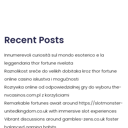
Recent Posts
Innumerevoli curiosità sul mondo esoterico e la
leggendaria thor fortune rivelata
Raznolikost sreće do velikih dobitaka kroz thor fortune
online casino iskustva i mogućnosti
Rozrywka online od odpowiedzialnej gry do wyboru the-
nvcasinos.com.pl z korzyściami
Remarkable fortunes await around https://slotmonster-
unitedkingdom.co.uk with immersive slot experiences
Vibrant discussions around gambles-zens.co.uk foster
balanced gaming habits