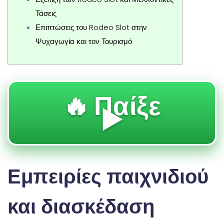
Τάσεις
Επιπτώσεις του Rodeo Slot στην
Ψυχαγωγία και τον Τουρισμό
🔥 Παίξε
▶️
Εμπειρίες παιχνιδιού
και διασκέδαση