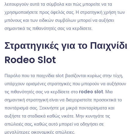
λειτουργούν αυτά τα σύμβολα και πώς μπορείτε να τα
χρησιμοποιήσετε προς όφελός σας. Η στρατηγική χρήση των
μπόνους και των ειδικών συμβόλων μπορεί να αυξήσει
σημαντικά τις πιθανότητές σας να κερδίσετε.
Στρατηγικές για το Παιχνίδι
Rodeo Slot
Παρόλο που τα παιχνίδια slot βασίζονται κυρίως στην τύχη,
υπάρχουν ορισμένες στρατηγικές που μπορούν να αυξήσουν
τις πιθανότητές σας να κερδίσετε στο
rodeo slot
. Μια
σημαντική στρατηγική είναι να διαχειριστείτε προσεκτικά το
ποντάρισμά σας. Ξεκινήστε με μικρά πονταρίσματα και
αυξήστε τα σταδιακά καθώς νικάτε. Μην κυνηγάτε τις
απώλειές σας, καθώς αυτό μπορεί να οδηγήσει σε
μεγαλύτερες οικονομικές απώλειες.