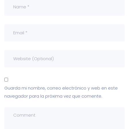
Guarda mi nombre, correo electrónico y web en este
navegador para la próxima vez que comente.