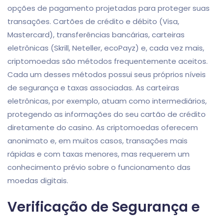
opções de pagamento projetadas para proteger suas
transações. Cartões de crédito e débito (Visa,
Mastercard), transferências bancárias, carteiras
eletrônicas (Skrill, Neteller, ecoPayz) e, cada vez mais,
criptomoedas são métodos frequentemente aceitos.
Cada um desses métodos possui seus próprios níveis
de segurança e taxas associadas. As carteiras
eletrônicas, por exemplo, atuam como intermediários,
protegendo as informações do seu cartão de crédito
diretamente do casino. As criptomoedas oferecem
anonimato e, em muitos casos, transações mais
rápidas e com taxas menores, mas requerem um
conhecimento prévio sobre o funcionamento das
moedas digitais.
Verificação de Segurança e