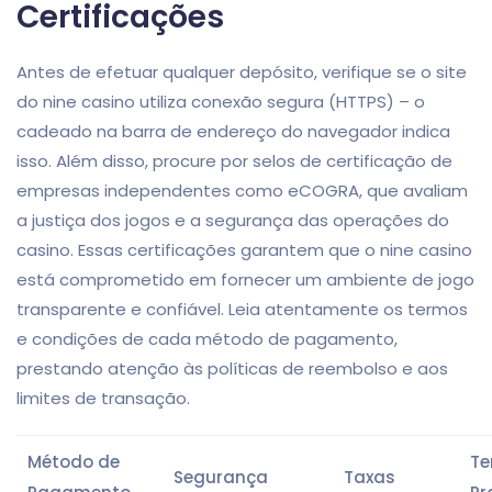
Certificações
Antes de efetuar qualquer depósito, verifique se o site
do nine casino utiliza conexão segura (HTTPS) – o
cadeado na barra de endereço do navegador indica
isso. Além disso, procure por selos de certificação de
empresas independentes como eCOGRA, que avaliam
a justiça dos jogos e a segurança das operações do
casino. Essas certificações garantem que o nine casino
está comprometido em fornecer um ambiente de jogo
transparente e confiável. Leia atentamente os termos
e condições de cada método de pagamento,
prestando atenção às políticas de reembolso e aos
limites de transação.
Método de
Te
Segurança
Taxas