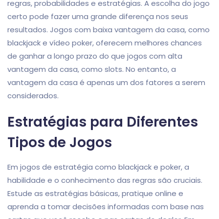
regras, probabilidades e estratégias. A escolha do jogo
certo pode fazer uma grande diferença nos seus
resultados. Jogos com baixa vantagem da casa, como
blackjack e vídeo poker, oferecem melhores chances
de ganhar a longo prazo do que jogos com alta
vantagem da casa, como slots. No entanto, a
vantagem da casa é apenas um dos fatores a serem
considerados.
Estratégias para Diferentes
Tipos de Jogos
Em jogos de estratégia como blackjack e poker, a
habilidade e o conhecimento das regras são cruciais.
Estude as estratégias básicas, pratique online e
aprenda a tomar decisões informadas com base nas