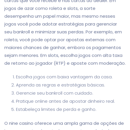
cartas que você recebe e nas cartas do dealer. Em
jogos de azar como roleta e slots, a sorte
desempenha um papel maior, mas mesmo nesses
jogos você pode adotar estratégias para gerenciar
seu bankroll e minimizar suas perdas. Por exemplo, em
roleta, você pode optar por apostas externas com
maiores chances de ganhar, embora os pagamentos
sejam menores. Em slots, escolha jogos com alta taxa
de retorno ao jogador (RTP) e aposte com moderação.
Escolha jogos com baixa vantagem da casa.
Aprenda as regras e estratégias básicas.
Gerencie seu bankroll com cuidado.
Pratique online antes de apostar dinheiro real.
Estabeleça limites de perda e ganho.
O nine casino oferece uma ampla gama de opções de