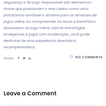
segurança e do jogo responsável são elementos-
chave que posicionam o nine casino como uma
plataforma confiável e atrativa para os amantes de
jogos online. Ao compreender os riscos e benefícios
associados ao jogo online, adotar estratégias
inteligentes e jogar com moderação, você pode
desfrutar de uma experiência divertida e
recompensadora.
NO COMMENTS
share:
Leave a Comment