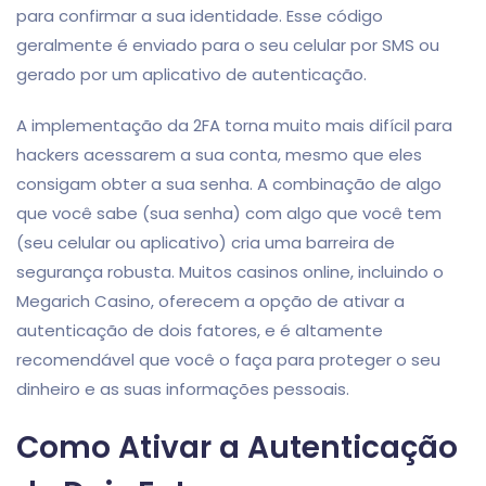
para confirmar a sua identidade. Esse código
geralmente é enviado para o seu celular por SMS ou
gerado por um aplicativo de autenticação.
A implementação da 2FA torna muito mais difícil para
hackers acessarem a sua conta, mesmo que eles
consigam obter a sua senha. A combinação de algo
que você sabe (sua senha) com algo que você tem
(seu celular ou aplicativo) cria uma barreira de
segurança robusta. Muitos casinos online, incluindo o
Megarich Casino, oferecem a opção de ativar a
autenticação de dois fatores, e é altamente
recomendável que você o faça para proteger o seu
dinheiro e as suas informações pessoais.
Como Ativar a Autenticação