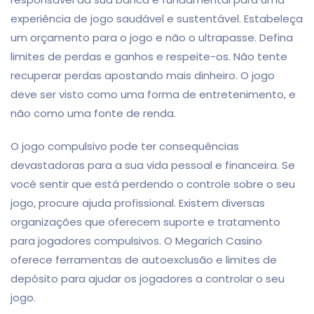
experiência de jogo saudável e sustentável. Estabeleça
um orçamento para o jogo e não o ultrapasse. Defina
limites de perdas e ganhos e respeite-os. Não tente
recuperar perdas apostando mais dinheiro. O jogo
deve ser visto como uma forma de entretenimento, e
não como uma fonte de renda.
O jogo compulsivo pode ter consequências
devastadoras para a sua vida pessoal e financeira. Se
você sentir que está perdendo o controle sobre o seu
jogo, procure ajuda profissional. Existem diversas
organizações que oferecem suporte e tratamento
para jogadores compulsivos. O Megarich Casino
oferece ferramentas de autoexclusão e limites de
depósito para ajudar os jogadores a controlar o seu
jogo.