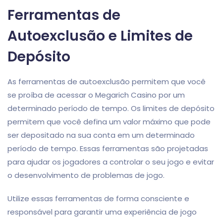
Ferramentas de
Autoexclusão e Limites de
Depósito
As ferramentas de autoexclusão permitem que você
se proíba de acessar o Megarich Casino por um
determinado período de tempo. Os limites de depósito
permitem que você defina um valor máximo que pode
ser depositado na sua conta em um determinado
período de tempo. Essas ferramentas são projetadas
para ajudar os jogadores a controlar o seu jogo e evitar
o desenvolvimento de problemas de jogo.
Utilize essas ferramentas de forma consciente e
responsável para garantir uma experiência de jogo