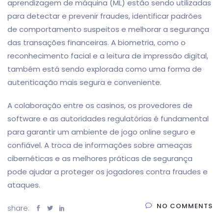
aprendizagem de máquina (ML) estão sendo utilizadas
para detectar e prevenir fraudes, identificar padrões
de comportamento suspeitos e melhorar a segurança
das transações financeiras. A biometria, como o
reconhecimento facial e a leitura de impressão digital,
também está sendo explorada como uma forma de
autenticação mais segura e conveniente.
A colaboração entre os casinos, os provedores de
software e as autoridades regulatórias é fundamental
para garantir um ambiente de jogo online seguro e
confiável. A troca de informações sobre ameaças
cibernéticas e as melhores práticas de segurança
pode ajudar a proteger os jogadores contra fraudes e
ataques.
NO COMMENTS
share: