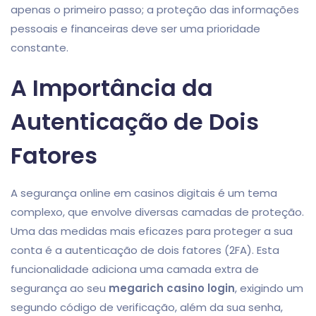
apenas o primeiro passo; a proteção das informações
pessoais e financeiras deve ser uma prioridade
constante.
A Importância da
Autenticação de Dois
Fatores
A segurança online em casinos digitais é um tema
complexo, que envolve diversas camadas de proteção.
Uma das medidas mais eficazes para proteger a sua
conta é a autenticação de dois fatores (2FA). Esta
funcionalidade adiciona uma camada extra de
segurança ao seu
megarich casino login
, exigindo um
segundo código de verificação, além da sua senha,