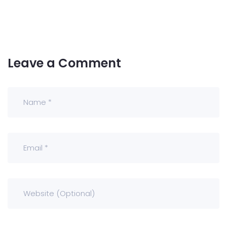
Leave a Comment