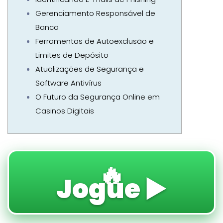
Gerenciamento Responsável de
Banca
Ferramentas de Autoexclusão e
Limites de Depósito
Atualizações de Segurança e
Software Antivírus
O Futuro da Segurança Online em
Casinos Digitais
🔥
Jogue ▶️