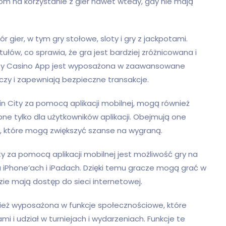
zom na korzystanie z gier nawet wtedy, gdy nie mają
r gier, w tym gry stołowe, sloty i gry z jackpotami.
łów, co sprawia, że gra jest bardziej zróżnicowana i
 City Casino App jest wyposażona w zaawansowane
czy i zapewniają bezpieczne transakcje.
in City za pomocą aplikacji mobilnej, mogą również
pne tylko dla użytkowników aplikacji. Obejmują one
y, które mogą zwiększyć szanse na wygraną.
ty za pomocą aplikacji mobilnej jest możliwość gry na
iPhone’ach i iPadach. Dzięki temu gracze mogą grać w
zie mają dostęp do sieci internetowej.
wnież wyposażona w funkcje społecznościowe, które
i i udział w turniejach i wydarzeniach. Funkcje te