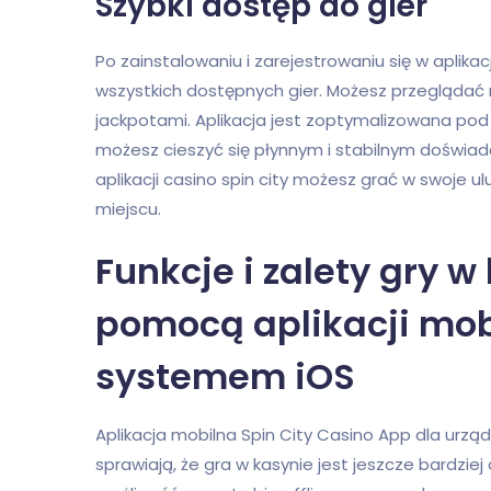
Szybki dostęp do gier
Po zainstalowaniu i zarejestrowaniu się w aplika
wszystkich dostępnych gier. Możesz przeglądać róż
jackpotami. Aplikacja jest zoptymalizowana po
możesz cieszyć się płynnym i stabilnym doświadc
aplikacji casino spin city możesz grać w swoje 
miejscu.
Funkcje i zalety gry w
pomocą aplikacji mob
systemem iOS
Aplikacja mobilna Spin City Casino App dla urządz
sprawiają, że gra w kasynie jest jeszcze bardziej 