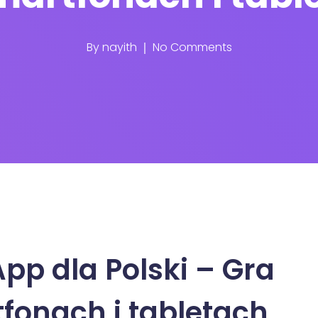
By
nayith
No Comments
App dla Polski – Gra
fonach i tabletach