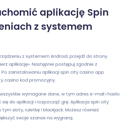
uchomić aplikację Spin
zeniach z systemem
urządzeniu z systemem Android, przejdź do strony
obierz aplikację». Następnie postępuj zgodnie z
 Po zainstalowaniu aplikacji spin city casino app
ity casino kod promocyjny.
z wszystkie wymagane dane, w tym adres e-mail i hasło.
ę do aplikacji i rozpocząć grę. Aplikacja spin city
tym sloty, ruletkę i blackjack. Możesz również
większyć swoje szanse na wygraną.