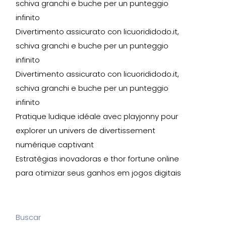
schiva granchi e buche per un punteggio
infinito
Divertimento assicurato con licuorididodo.it,
schiva granchi e buche per un punteggio
infinito
Divertimento assicurato con licuorididodo.it,
schiva granchi e buche per un punteggio
infinito
Pratique ludique idéale avec playjonny pour
explorer un univers de divertissement
numérique captivant
Estratégias inovadoras e thor fortune online
para otimizar seus ganhos em jogos digitais
Buscar