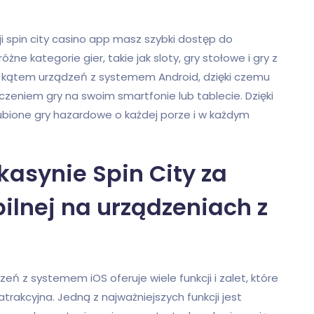
cji spin city casino app masz szybki dostęp do
ne kategorie gier, takie jak sloty, gry stołowe i gry z
d kątem urządzeń z systemem Android, dzięki czemu
zeniem gry na swoim smartfonie lub tablecie. Dzięki
ulubione gry hazardowe o każdej porze i w każdym
 kasynie Spin City za
ilnej na urządzeniach z
eń z systemem iOS oferuje wiele funkcji i zalet, które
atrakcyjna. Jedną z najważniejszych funkcji jest