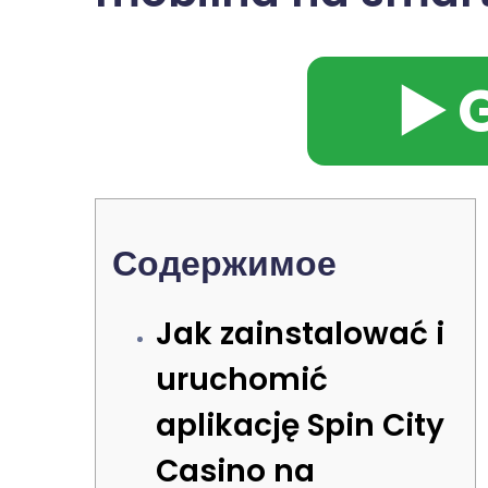
▶️
Содержимое
Jak zainstalować i
uruchomić
aplikację Spin City
Casino na