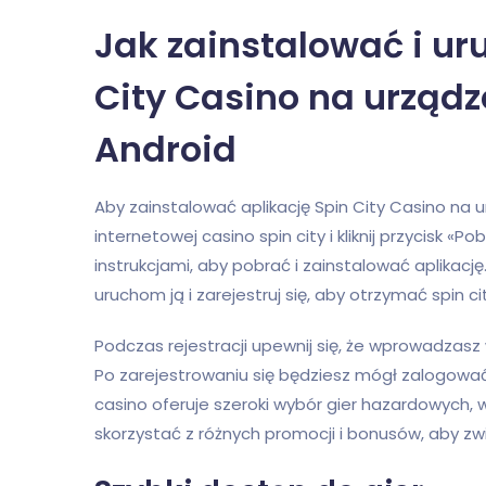
Jak zainstalować i ur
City Casino na urząd
Android
Aby zainstalować aplikację Spin City Casino na 
internetowej casino spin city i kliknij przycisk «P
instrukcjami, aby pobrać i zainstalować aplikację.
uruchom ją i zarejestruj się, aby otrzymać spin c
Podczas rejestracji upewnij się, że wprowadzas
Po zarejestrowaniu się będziesz mógł zalogować si
casino oferuje szeroki wybór gier hazardowych, w 
skorzystać z różnych promocji i bonusów, aby z