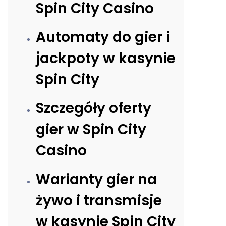
Spin City Casino
Automaty do gier i
jackpoty w kasynie
Spin City
Szczegóły oferty
gier w Spin City
Casino
Warianty gier na
żywo i transmisje
w kasynie Spin City