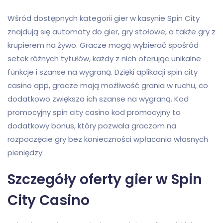
Wśród dostępnych kategorii gier w kasynie Spin City
znajdują się automaty do gier, gry stołowe, a także gry z
krupierem na żywo. Gracze mogą wybierać spośród
setek różnych tytułów, każdy z nich oferując unikalne
funkcje i szanse na wygraną. Dzięki aplikacji spin city
casino app, gracze mają możliwość grania w ruchu, co
dodatkowo zwiększa ich szanse na wygraną. Kod
promocyjny spin city casino kod promocyjny to
dodatkowy bonus, który pozwala graczom na
rozpoczęcie gry bez konieczności wpłacania własnych
pieniędzy.
Szczegóły oferty gier w Spin
City Casino