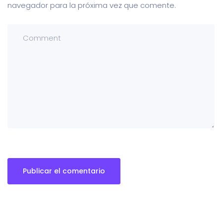
navegador para la próxima vez que comente.