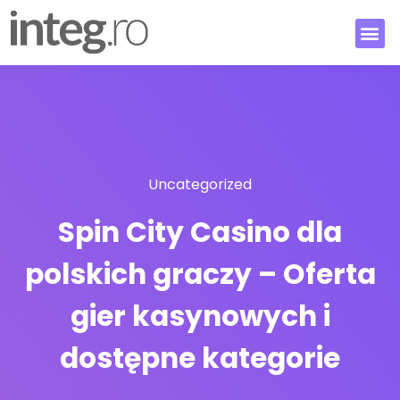
Uncategorized
Spin City Casino dla
polskich graczy – Oferta
gier kasynowych i
dostępne kategorie