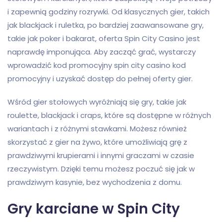
i zapewnią godziny rozrywki. Od klasycznych gier, takich
jak blackjack i ruletka, po bardziej zaawansowane gry,
takie jak poker i bakarat, oferta Spin City Casino jest
naprawdę imponująca. Aby zacząć grać, wystarczy
wprowadzić kod promocyjny spin city casino kod
promocyjny i uzyskać dostęp do pełnej oferty gier.
Wśród gier stołowych wyróżniają się gry, takie jak
roulette, blackjack i craps, które są dostępne w różnych
wariantach i z różnymi stawkami. Możesz również
skorzystać z gier na żywo, które umożliwiają grę z
prawdziwymi krupierami i innymi graczami w czasie
rzeczywistym. Dzięki temu możesz poczuć się jak w
prawdziwym kasynie, bez wychodzenia z domu.
Gry karciane w Spin City