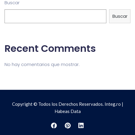
Buscar
Buscar
Recent Comments
No hay comentarios que mostrar.
Copyright © Todos los Derechos Reservados. Integ.ro |
Habeas Data